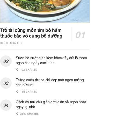
Trổ tài cùng món tim bò hầm
thuốc bắc vô cùng bổ dưỡng
308 SHARES
Sườn bò nướng ăn kèm khoai tây đút lò thơm
ngon cho ngày cuối tuần
192 SHARES
Trứng cuộn thịt ba chỉ đẹp mắt ngon miệng
cho bữa tối
185 SHARES
Cách đổ rau câu giòn đơn giản và ngon nhất
ngay tại nhà
2867 SHARES