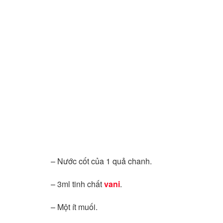
– Nước cốt của 1 quả chanh.
– 3ml tinh chất
vani
.
– Một ít muối.