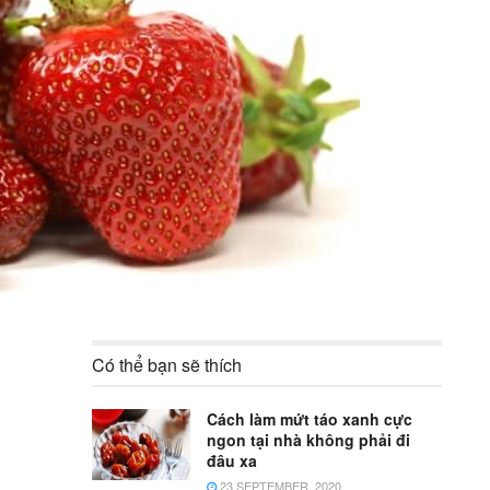
Có thể bạn sẽ thích
Cách làm mứt táo xanh cực
ngon tại nhà không phải đi
đâu xa
23 SEPTEMBER, 2020