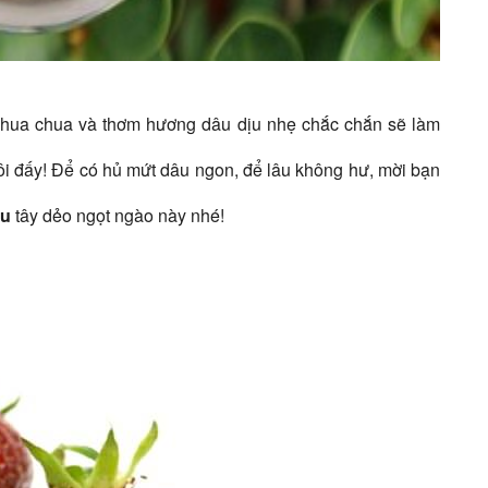
chua chua và thơm hương dâu dịu nhẹ chắc chắn sẽ làm
hôi đấy! Để có hủ mứt dâu ngon, để lâu không hư, mời bạn
âu
tây dẻo ngọt ngào này nhé!