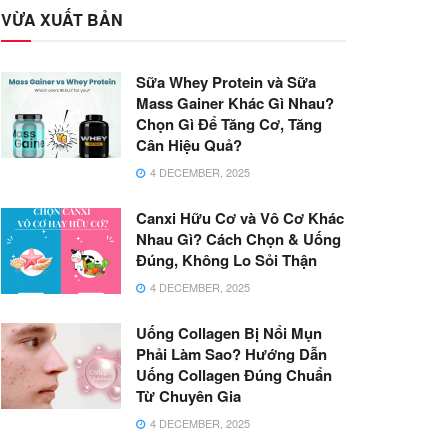
VỪA XUẤT BẢN
Sữa Whey Protein và Sữa
Mass Gainer Khác Gì Nhau?
Chọn Gì Để Tăng Cơ, Tăng
Cân Hiệu Quả?
4 DECEMBER, 2025
Canxi Hữu Cơ và Vô Cơ Khác
Nhau Gì? Cách Chọn & Uống
Đúng, Không Lo Sỏi Thận
4 DECEMBER, 2025
Uống Collagen Bị Nổi Mụn
Phải Làm Sao? Hướng Dẫn
Uống Collagen Đúng Chuẩn
Từ Chuyên Gia
4 DECEMBER, 2025