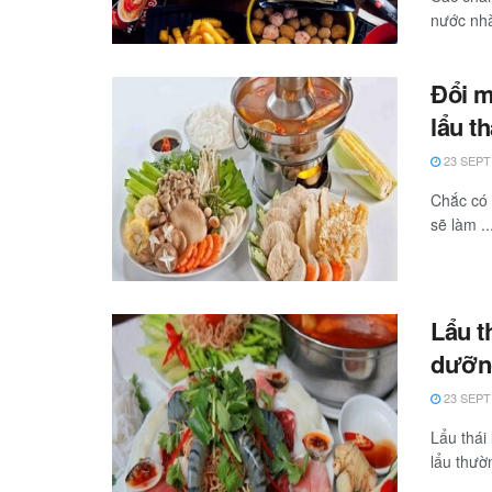
nước nhà
Đổi m
lẩu t
23 SEPT
Chắc có 
sẽ làm ..
Lẩu t
dưỡn
23 SEPT
Lẩu thái
lẩu thườ