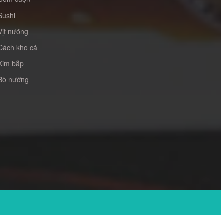
Sushi
Vịt nướng
Cách kho cá
Kim bắp
Bò nướng