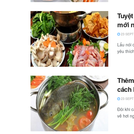
Tuyệt
mới n
23 SEPT
Lẩu nói 
yêu thích
Thêm 
cách 
23 SEPT
Đôi khi 
vẻ hơi ng