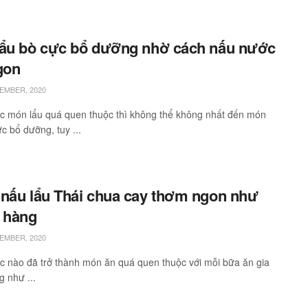
ẩu bò cực bổ dưỡng nhờ cách nấu nước
gon
EMBER, 2020
c món lẩu quá quen thuộc thì không thể không nhất đến món
c bổ dưỡng, tuy ...
nấu lẩu Thái chua cay thơm ngon như
 hàng
EMBER, 2020
úc nào đã trở thành món ăn quá quen thuộc với mỗi bữa ăn gia
g như ...