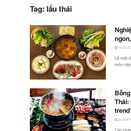
Tag:
lẩu thái
Nghiệ
ngon,
13 OCTO
Là một t
món này 
Bỗng 
Thái:
trend
23 SEPT
Các chàn