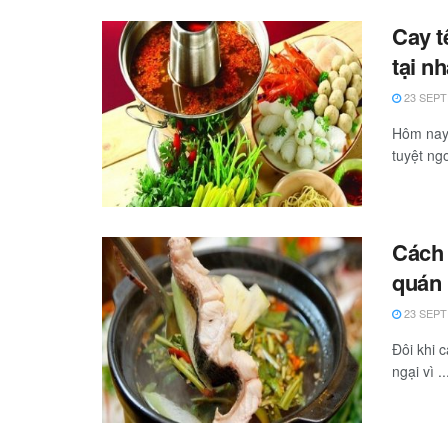
Cay t
tại n
23 SEPT
Hôm nay 
tuyệt ng
Cách 
quán
23 SEPT
Đôi khi 
ngại vì ..