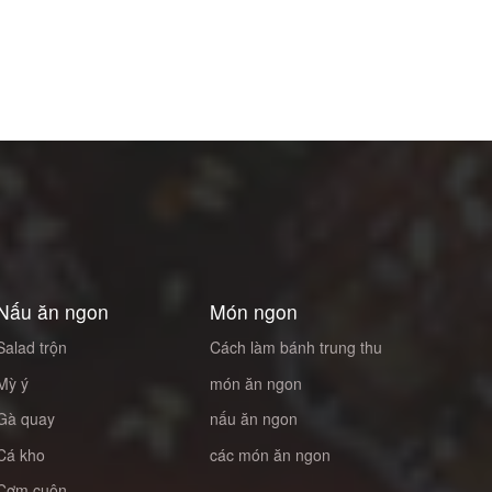
Nấu ăn ngon
Món ngon
Salad trộn
Cách làm bánh trung thu
Mỳ ý
món ăn ngon
Gà quay
nấu ăn ngon
Cá kho
các món ăn ngon
Cơm cuộn