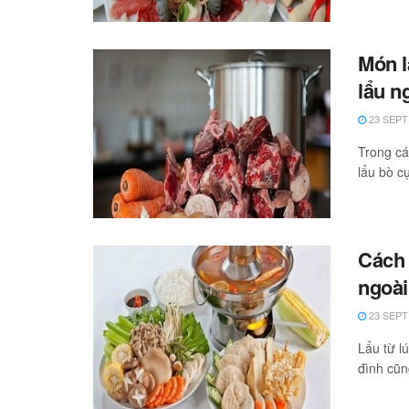
Món l
lẩu n
23 SEPT
Trong cá
lẩu bò cự
Cách 
ngoài
23 SEPT
Lẩu từ l
đình cũn