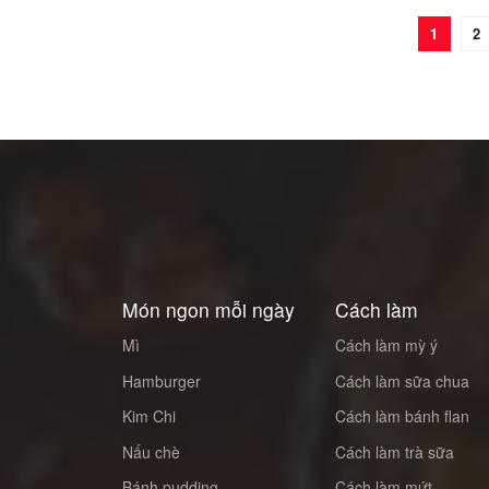
1
2
Món ngon mỗi ngày
Cách làm
Mì
Cách làm mỳ ý
Hamburger
Cách làm sữa chua
Kim Chi
Cách làm bánh flan
Nấu chè
Cách làm trà sữa
Bánh pudding
Cách làm mứt