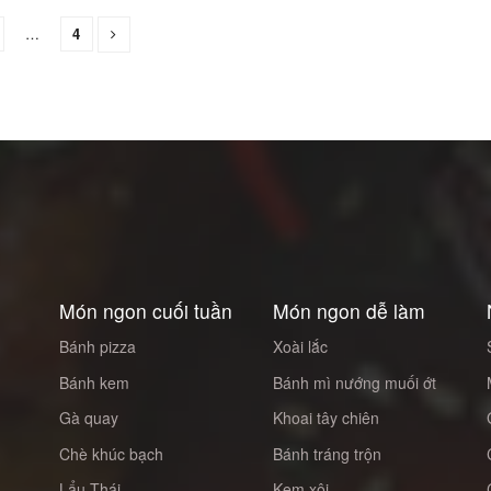
…
4
Món ngon cuối tuần
Món ngon dễ làm
Bánh pizza
Xoài lắc
Bánh kem
Bánh mì nướng muối ớt
Gà quay
Khoai tây chiên
Chè khúc bạch
Bánh tráng trộn
Lẩu Thái
Kem xôi