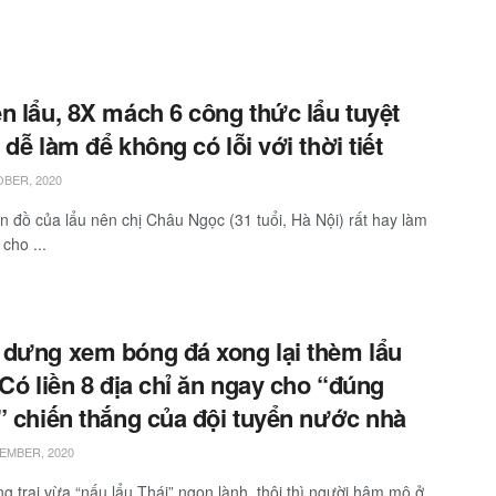
n lẩu, 8X mách 6 công thức lẩu tuyệt
 dễ làm để không có lỗi với thời tiết
BER, 2020
ín đồ của lẩu nên chị Châu Ngọc (31 tuổi, Hà Nội) rất hay làm
cho ...
dưng xem bóng đá xong lại thèm lẩu
 Có liền 8 địa chỉ ăn ngay cho “đúng
” chiến thắng của đội tuyển nước nhà
EMBER, 2020
g trai vừa “nấu lẩu Thái” ngon lành, thôi thì người hâm mộ ở