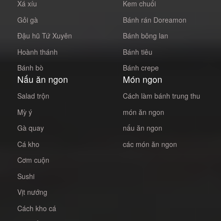
Xá xíu
Kem chuối
Gỏi gà
Bánh rán Doreamon
Đậu hũ Tứ Xuyên
Bánh bông lan
Hoành thánh
Bánh tiêu
Bánh bò
Bánh crepe
Nấu ăn ngon
Món ngon
Salad trộn
Cách làm bánh trung thu
Mỳ ý
món ăn ngon
Gà quay
nấu ăn ngon
Cá kho
các món ăn ngon
Cơm cuộn
Sushi
Vịt nướng
Cách kho cá