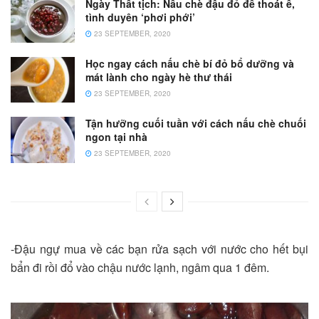
Ngày Thất tịch: Nấu chè đậu đỏ để thoát ế,
tình duyên ‘phơi phới’
23 SEPTEMBER, 2020
Học ngay cách nấu chè bí đỏ bổ dưỡng và
mát lành cho ngày hè thư thái
23 SEPTEMBER, 2020
Tận hưỡng cuối tuần với cách nấu chè chuối
ngon tại nhà
23 SEPTEMBER, 2020
-Đậu ngự mua về các bạn rửa sạch với nước cho hết bụi
bẩn đi rồi đổ vào chậu nước lạnh, ngâm qua 1 đêm.