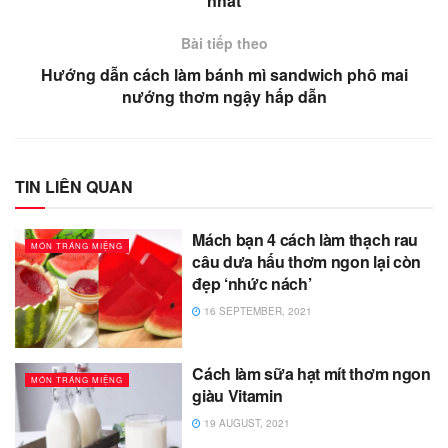
nhất
Bài tiếp theo
Hướng dẫn cách làm bánh mì sandwich phô mai
nướng thơm ngậy hấp dẫn
TIN LIÊN QUAN
Mách bạn 4 cách làm thạch rau
MÓN TRÁNG MIỆNG
câu dưa hấu thơm ngon lại còn
đẹp ‘nhức nách’
16 SEPTEMBER, 2021
Cách làm sữa hạt mít thơm ngon
MÓN TRÁNG MIỆNG
giàu Vitamin
19 AUGUST, 2021