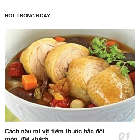
HOT TRONG NGÀY
Cách nấu mì vịt tiềm thuốc bắc đổi
món, đãi khách