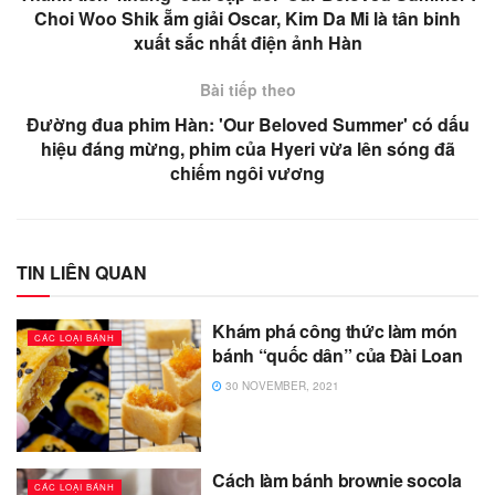
Choi Woo Shik ẵm giải Oscar, Kim Da Mi là tân binh
xuất sắc nhất điện ảnh Hàn
Bài tiếp theo
Đường đua phim Hàn: 'Our Beloved Summer' có dấu
hiệu đáng mừng, phim của Hyeri vừa lên sóng đã
chiếm ngôi vương
TIN LIÊN QUAN
Khám phá công thức làm món
CÁC LOẠI BÁNH
bánh “quốc dân” của Đài Loan
30 NOVEMBER, 2021
Cách làm bánh brownie socola
CÁC LOẠI BÁNH