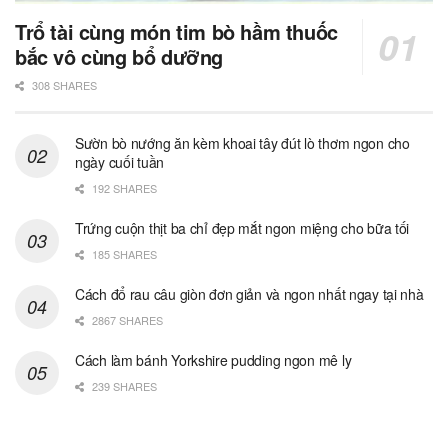
Trổ tài cùng món tim bò hầm thuốc
bắc vô cùng bổ dưỡng
308 SHARES
Sườn bò nướng ăn kèm khoai tây đút lò thơm ngon cho
ngày cuối tuần
192 SHARES
Trứng cuộn thịt ba chỉ đẹp mắt ngon miệng cho bữa tối
185 SHARES
Cách đổ rau câu giòn đơn giản và ngon nhất ngay tại nhà
2867 SHARES
Cách làm bánh Yorkshire pudding ngon mê ly
239 SHARES