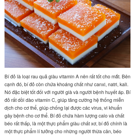
Bí đỏ là loại rau quả giàu vitamin A nên rất tốt cho mắt. Bên
cạnh đó, bí đỏ còn chứa khoáng chất như canxi, natri, kali.
Nó đặc biệt tốt đối với người già và người bệnh huyết áp. Bí
đỏ rất dồi dào vitamin C, giúp tăng cường hệ thống miễn
dịch cho cơ thể, giúp chống lại được các virus, vi khuẩn
gây bệnh cho cơ thể. Bí đỏ chứa hàm lượng calo và chất
béo rất thấp, là một thực phẩm giàu chất xơ, bí đỏ chính là
một thực phẩm lí tưởng cho những người thừa cân, béo