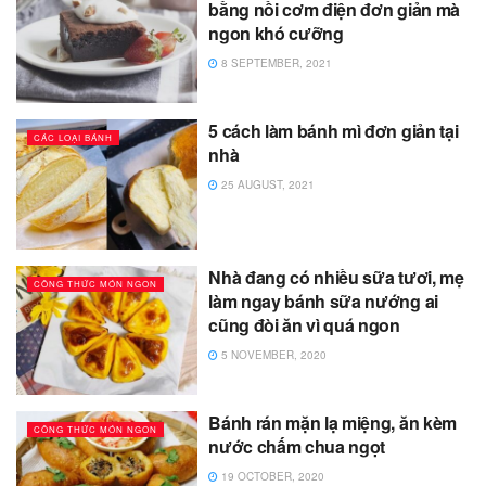
bằng nồi cơm điện đơn giản mà
ngon khó cưỡng
8 SEPTEMBER, 2021
5 cách làm bánh mì đơn giản tại
CÁC LOẠI BÁNH
nhà
25 AUGUST, 2021
Nhà đang có nhiều sữa tươi, mẹ
CÔNG THỨC MÓN NGON
làm ngay bánh sữa nướng ai
cũng đòi ăn vì quá ngon
5 NOVEMBER, 2020
Bánh rán mặn lạ miệng, ăn kèm
CÔNG THỨC MÓN NGON
nước chấm chua ngọt
19 OCTOBER, 2020