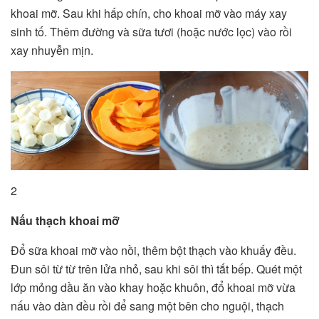
khoai mỡ. Sau khi hấp chín, cho khoai mỡ vào máy xay
sinh tố. Thêm đường và sữa tươi (hoặc nước lọc) vào rồi
xay nhuyễn mịn.
2
Nấu thạch khoai mỡ
Đổ sữa khoai mỡ vào nồi, thêm bột thạch vào khuấy đều.
Đun sôi từ từ trên lửa nhỏ, sau khi sôi thì tắt bếp. Quét một
lớp mỏng dầu ăn vào khay hoặc khuôn, đổ khoai mỡ vừa
nấu vào dàn đều rồi để sang một bên cho nguội, thạch