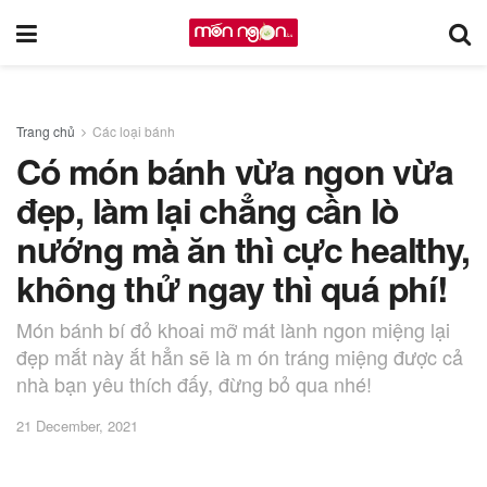
Trang chủ
Các loại bánh
Có món bánh vừa ngon vừa
đẹp, làm lại chẳng cần lò
nướng mà ăn thì cực healthy,
không thử ngay thì quá phí!
Món bánh bí đỏ khoai mỡ mát lành ngon miệng lại
đẹp mắt này ắt hẳn sẽ là m ón tráng miệng được cả
nhà bạn yêu thích đấy, đừng bỏ qua nhé!
21 December, 2021