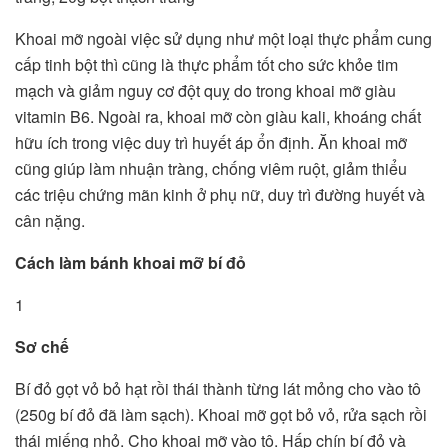
Khoai mỡ ngoài việc sử dụng như một loại thực phẩm cung
cấp tinh bột thì cũng là thực phẩm tốt cho sức khỏe tim
mạch và giảm nguy cơ đột quỵ do trong khoai mỡ giàu
vitamin B6. Ngoài ra, khoai mỡ còn giàu kali, khoáng chất
hữu ích trong việc duy trì huyết áp ổn định. Ăn khoai mỡ
cũng giúp làm nhuận tràng, chống viêm ruột, giảm thiểu
các triệu chứng mãn kinh ở phụ nữ, duy trì đường huyết và
cân nặng.
Cách làm bánh khoai mỡ bí đỏ
1
Sơ chế
Bí đỏ gọt vỏ bỏ hạt rồi thái thành từng lát mỏng cho vào tô
(250g bí đỏ đã làm sạch). Khoai mỡ gọt bỏ vỏ, rửa sạch rồi
thái miếng nhỏ. Cho khoai mỡ vào tô. Hấp chín bí đỏ và