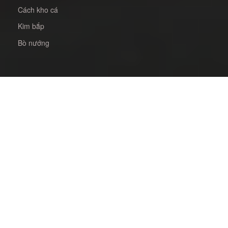
Cách kho cá
Kim bắp
Bò nướng