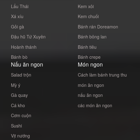
Lẩu Thái
Kem xôi
Xá xíu
Kem chuối
Gỏi gà
Bánh rán Doreamon
Đậu hũ Tứ Xuyên
Bánh bông lan
Hoành thánh
Bánh tiêu
Bánh bò
Bánh crepe
Nấu ăn ngon
Món ngon
Salad trộn
Cách làm bánh trung thu
Mỳ ý
món ăn ngon
Gà quay
nấu ăn ngon
Cá kho
các món ăn ngon
Cơm cuộn
Sushi
Vịt nướng