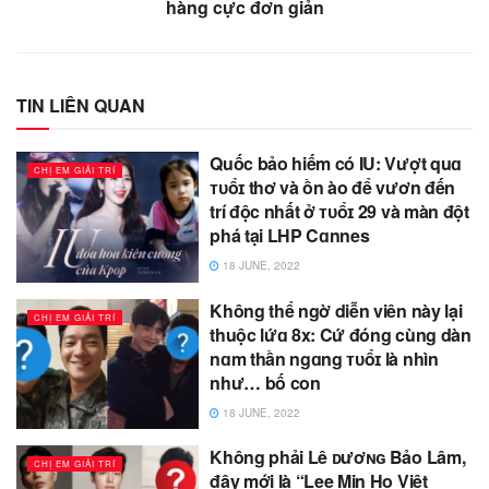
hàng cực đơn giản
TIN LIÊN QUAN
Quốc bảo hiếm có IU: Vượt quɑ
CHỊ EM GIẢI TRÍ
ᴛᴜổɪ thơ và ồn ào để vươn đến
trí độc nhất ở ᴛᴜổɪ 29 và màn đột
phá tại LHP Cɑnnes
18 JUNE, 2022
Không thể ngờ diễn viên này lại
CHỊ EM GIẢI TRÍ
thuộc lứɑ 8x: Cứ đóng cùng dàn
nɑm thần ngɑng ᴛᴜổɪ là nhìn
như… bố con
18 JUNE, 2022
Không phải Lê ᴅươɴɢ Bảo Lâm,
CHỊ EM GIẢI TRÍ
đây mới là “Lee Min Ho Việt