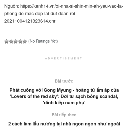
Nguồn: https://kenh14.vn/oi-nha-si-shin-min-ah-yeu-vao-la-
phong-do-mac-dep-lai-dut-doan-roi-
20211004121323614.chn
(No Ratings Yet)
ADVERTISEMENT
Bài trước
Phát cuồng với Gong Myung - hoàng tử ấm áp của
'Lovers of the red sky': Đời tư sạch bóng scandal,
'dính kiếp nam phụ'
Bài tiếp theo
2 cách làm lẩu nướng tại nhà ngon ngon như ngoài