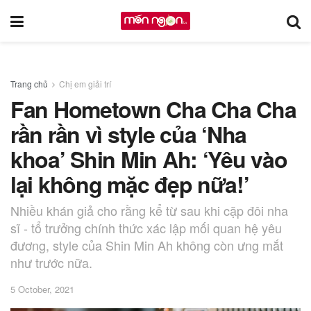
Trang chủ
Chị em giải trí
Fan Hometown Cha Cha Cha
rần rần vì style của ‘Nha
khoa’ Shin Min Ah: ‘Yêu vào
lại không mặc đẹp nữa!’
Nhiều khán giả cho rằng kể từ sau khi cặp đôi nha
sĩ - tổ trưởng chính thức xác lập mối quan hệ yêu
đương, style của Shin Min Ah không còn ưng mắt
như trước nữa.
5 October, 2021