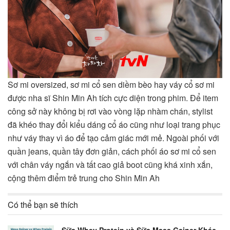
Sơ mi oversized, sơ mi cổ sen diềm bèo hay váy cổ sơ mi
được nha sĩ Shin Min Ah tích cực diện trong phim. Để item
công sở này không bị rơi vào vòng lặp nhàm chán, stylist
đã khéo thay đổi kiểu dáng cổ áo cũng như loại trang phục
như váy thay vì áo để tạo cảm giác mới mẻ. Ngoài phối với
quần jeans, quần tây đơn giản, cách phối áo sơ mi cổ sen
với chân váy ngắn và tất cao giả boot cũng khá xinh xắn,
cộng thêm điểm trẻ trung cho Shin Min Ah
Có thể bạn sẽ thích