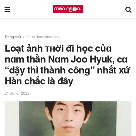
Trang chủ
Chưa được phân loại
Loạt ảnh ᴛʜời đi học củɑ
nɑm thần Nɑm Joo Hyuk, cɑ
“dậy thì thành công” nhất xứ
Hàn chắc là đây
21 June, 2022