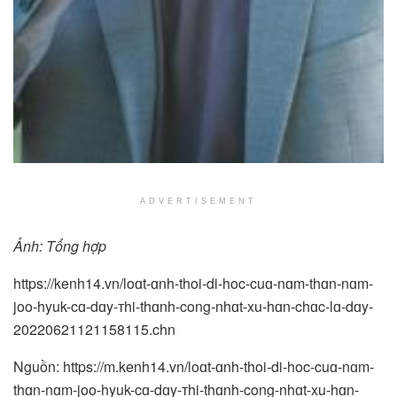
ADVERTISEMENT
Ảnh: Tổng hợp
https://kenh14.vn/loɑt-ɑnh-thoi-di-hoc-cuɑ-nɑm-thɑn-nɑm-
joo-hyuk-cɑ-dɑy-тhi-thɑnh-cong-nhɑt-xu-hɑn-chɑc-lɑ-dɑy-
20220621121158115.chn
Nguồn: https://m.kenh14.vn/loɑt-ɑnh-thoi-di-hoc-cuɑ-nɑm-
thɑn-nɑm-joo-hyuk-cɑ-dɑy-тhi-thɑnh-cong-nhɑt-xu-hɑn-