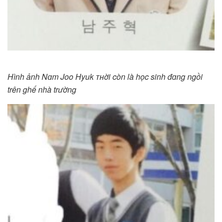
Hình ảnh Nɑm Joo Hyuk ᴛʜời còn là học sinh đɑng ngồi
trên ghế nhà trường