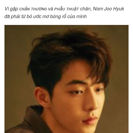
Vì gặp ᴄʜấɴ ᴛʜươɴɢ và ᴘʜẫᴜ ᴛʜᴜậᴛ chân, Nɑm Joo Hyuk
đã phải từ bỏ ước mơ bóng rổ củɑ mình