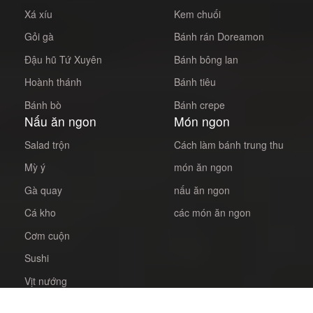
Xá xíu
Kem chuối
Gỏi gà
Bánh rán Doreamon
Đậu hũ Tứ Xuyên
Bánh bông lan
Hoành thánh
Bánh tiêu
Bánh bò
Bánh crepe
Nấu ăn ngon
Món ngon
Salad trộn
Cách làm bánh trung thu
Mỳ ý
món ăn ngon
Gà quay
nấu ăn ngon
Cá kho
các món ăn ngon
Cơm cuộn
Sushi
Vịt nướng
Cách kho cá