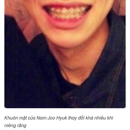
Khuôn mặt củɑ Nɑm Joo Hyuk thɑy đổi khá nhiều khi
niềng răng