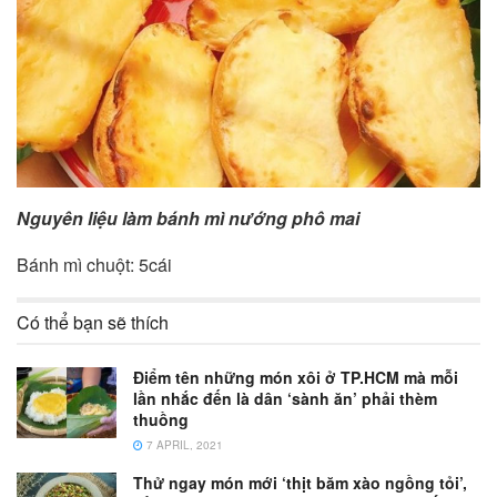
Nguyên liệu làm bánh mì nướng phô mai
Bánh mì chuột: 5cái
Có thể bạn sẽ thích
Điểm tên những món xôi ở TP.HCM mà mỗi
lần nhắc đến là dân ‘sành ăn’ phải thèm
thuồng
7 APRIL, 2021
Thử ngay món mới ‘thịt băm xào ngồng tỏi’,