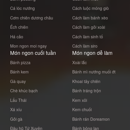
Cá lóc nướng
Cách luộc móng giò
Cơm chiên dương châu
Cách làm bánh xèo
Ếch chiên
Cách làm gỏi xoài
Há cảo
Cách làm sinh tố
Mon ngon moi ngay
Cách làm siro
Món ngon cuối tuần
Món ngon dễ làm
Bánh pizza
Xoài lắc
Bánh kem
Bánh mì nướng muối ớt
Gà quay
Khoai tây chiên
Chè khúc bạch
Bánh tráng trộn
Lẩu Thái
Kem xôi
Xá xíu
Kem chuối
Gỏi gà
Bánh rán Doreamon
Đậu hũ Tứ Xuyên
Bánh bông lan