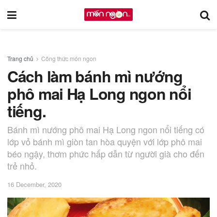
Trang chủ
Công thức món ngon
Cách làm bánh mì nướng
phô mai Hạ Long ngon nổi
tiếng.
Bánh mì nướng phô mai Hạ Long ngon nổi tiếng có
lớp vỏ bánh mì giòn tan hòa quyện với lớp phô mai
béo ngậy, thơm phức hấp dẫn từ người già cho đến
trẻ nhỏ.
16 December, 2020