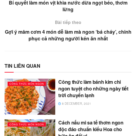
Bí quyết làm món vịt khìa nước dừa ngọt béo, thơm
lừng
Bài tiếp theo
Gợi ý mâm cơm 4 món dễ làm mà ngon ‘bá cháy’, chinh
phục cả những người kén ăn nhất
TIN LIÊN QUAN
Công thức làm bánh kim chi
CÔNG THỨC MÓN NGON
ngon tuyệt cho những ngày tiết
trời chuyển lạnh
8 DECEMBER, 2021
Cách nấu mì sa tế thơm ngon
CÔNG THỨC MÓN NGON
độc đáo chuẩn kiểu Hoa cho
bữa ăn đổi vị