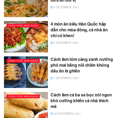
3 DECEMBER, 2021
4 món ăn kiểu Hàn Quốc hấp
CÔNG THỨC MÓN NGON
dẫn cho mùa đông, cả nhà ăn
chỉ có khen!
2 DECEMBER, 2021
Cách làm tôm càng xanh nướng
CÔNG THỨC MÓN NGON
phô mai bằng nồi chiên không
dầu ăn là ghiền
1 DECEMBER, 2021
Cách làm cá ba sa bọc xôi ngon
CÔNG THỨC MÓN NGON
khó cưỡng khiến cả nhà thích
mê
29 NOVEMBER, 2021