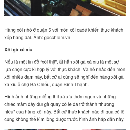
Hàng xôi nhỏ ở quận 5 với món xôi cadé khiến thực khách
xếp hàng dài. Ảnh: gocchiem.vn
Xôi gà xá xíu
Nếu là một tín đồ “xôi thịt", ắt hẳn xôi gà xá xíu là một sự
lựa chọn cực kì hợp lý với thực khách. Và hễ nhắc đến món
xôi nhiều đạm này, bất cứ ai cũng sẽ nghĩ đến hàng xôi gà
xá xíu ở chợ Bà Chiểu, quận Bình Thạnh.
Hình ảnh những miếng thịt xá xíu thơm ngon và những
chiếc mâm đầy đùi gà quay có lẽ đã trở thành “thương
hiệu" của hàng xôi này. Bất cứ thực khách nào đi qua có lẽ
cũng không thể kìm lòng được trước hình ảnh hấp dẫn này.