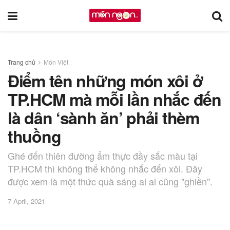
Trang chủ
Món Việt
Điểm tên những món xôi ở
TP.HCM mà mỗi lần nhắc đến
là dân ‘sành ăn’ phải thèm
thuồng
Ghé đến thiên đường ẩm thực đầy sắc màu tại
TP.HCM thì không thể không nhắc đến xôi. Đây
được xem là một thức quà sáng ai ai cũng "ghiền".
7 April, 2021