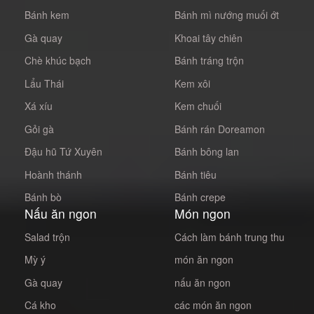
Bánh kem
Bánh mì nướng muối ớt
Gà quay
Khoai tây chiên
Chè khúc bạch
Bánh tráng trộn
Lẩu Thái
Kem xôi
Xá xíu
Kem chuối
Gỏi gà
Bánh rán Doreamon
Đậu hũ Tứ Xuyên
Bánh bông lan
Hoành thánh
Bánh tiêu
Bánh bò
Bánh crepe
Nấu ăn ngon
Món ngon
Salad trộn
Cách làm bánh trung thu
Mỳ ý
món ăn ngon
Gà quay
nấu ăn ngon
Cá kho
các món ăn ngon