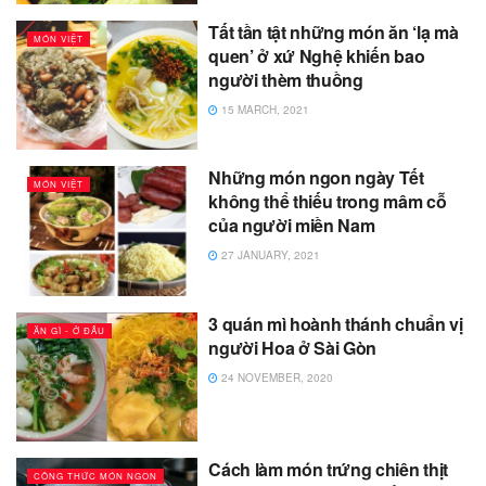
Tất tần tật những món ăn ‘lạ mà
MÓN VIỆT
quen’ ở xứ Nghệ khiến bao
người thèm thuồng
15 MARCH, 2021
Những món ngon ngày Tết
MÓN VIỆT
không thể thiếu trong mâm cỗ
của người miền Nam
27 JANUARY, 2021
3 quán mì hoành thánh chuẩn vị
ĂN GÌ - Ở ĐÂU
người Hoa ở Sài Gòn
24 NOVEMBER, 2020
Cách làm món trứng chiên thịt
CÔNG THỨC MÓN NGON