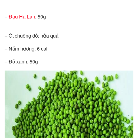
–
Đậu Hà Lan
: 50g
– Ớt chuông đỏ: nửa quả
– Nấm hương: 6 cái
– Đỗ xanh: 50g