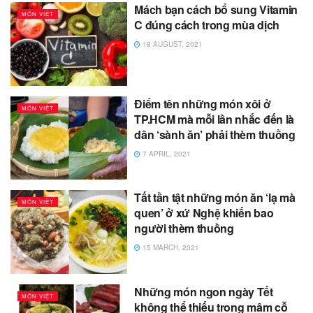
Mách bạn cách bổ sung Vitamin
MÓN VIỆT
C đúng cách trong mùa dịch
18 AUGUST, 2021
Điểm tên những món xôi ở
MÓN VIỆT
TP.HCM mà mỗi lần nhắc đến là
dân ‘sành ăn’ phải thèm thuồng
7 APRIL, 2021
Tất tần tật những món ăn ‘lạ mà
MÓN VIỆT
quen’ ở xứ Nghệ khiến bao
người thèm thuồng
15 MARCH, 2021
Những món ngon ngày Tết
MÓN VIỆT
không thể thiếu trong mâm cỗ