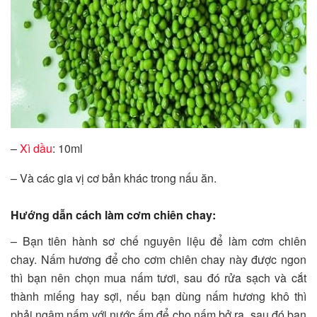
–
Xì dầu
: 10ml
– Và các gia vị cơ bản khác trong nấu ăn.
Hướng dẫn cách làm cơm chiên chay:
– Bạn tiên hành sơ chế nguyên liệu để làm cơm chiên
chay. Nấm hương để cho cơm chiên chay này được ngon
thì bạn nên chọn mua nấm tươi, sau đó rửa sạch và cắt
thành miếng hay sợi, nếu bạn dùng nấm hương khô thì
phải ngâm nấm với nước ấm để cho nấm bở ra, sau đó bạn