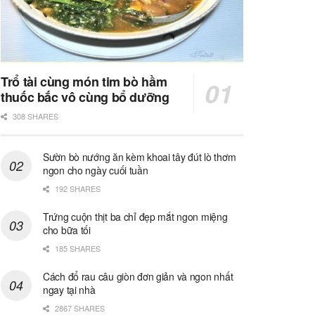
Trổ tài cùng món tim bò hầm
thuốc bắc vô cùng bổ dưỡng
308 SHARES
Sườn bò nướng ăn kèm khoai tây đút lò thơm
ngon cho ngày cuối tuần
192 SHARES
Trứng cuộn thịt ba chỉ đẹp mắt ngon miệng
cho bữa tối
185 SHARES
Cách đổ rau câu giòn đơn giản và ngon nhất
ngay tại nhà
2867 SHARES