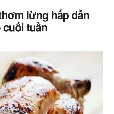
 thơm lừng hấp dẫn
 cuối tuần