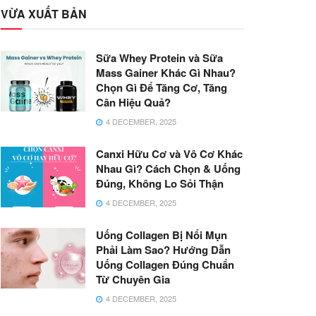
VỪA XUẤT BẢN
Sữa Whey Protein và Sữa
Mass Gainer Khác Gì Nhau?
Chọn Gì Để Tăng Cơ, Tăng
Cân Hiệu Quả?
4 DECEMBER, 2025
Canxi Hữu Cơ và Vô Cơ Khác
Nhau Gì? Cách Chọn & Uống
Đúng, Không Lo Sỏi Thận
4 DECEMBER, 2025
Uống Collagen Bị Nổi Mụn
Phải Làm Sao? Hướng Dẫn
Uống Collagen Đúng Chuẩn
Từ Chuyên Gia
4 DECEMBER, 2025