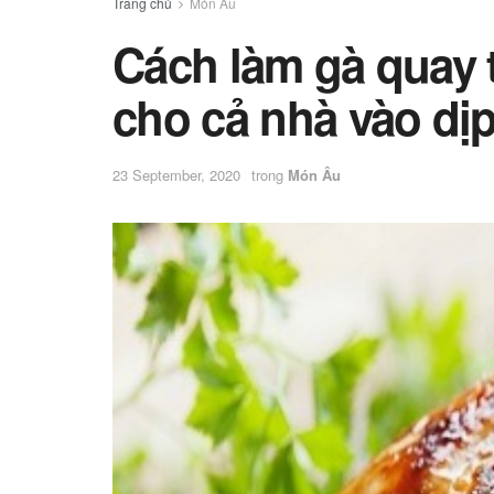
Trang chủ
Món Âu
Cách làm gà quay
cho cả nhà vào dịp
23 September, 2020
trong
Món Âu