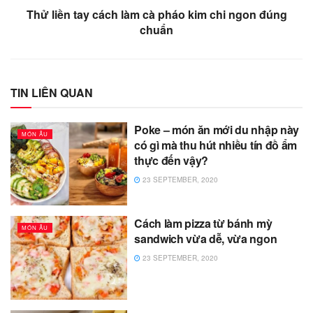
Thử liền tay cách làm cà pháo kim chi ngon đúng
chuẩn
TIN LIÊN QUAN
Poke – món ăn mới du nhập này
MÓN ÂU
có gì mà thu hút nhiều tín đồ ẩm
thực đến vậy?
23 SEPTEMBER, 2020
Cách làm pizza từ bánh mỳ
MÓN ÂU
sandwich vừa dễ, vừa ngon
23 SEPTEMBER, 2020