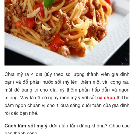
Chia mỳ ra 4 dĩa (tủy theo số lượng thành viên gia đình
bạn) và đổ phần nước sốt mỳ lên, thêm một vài cọng rau
mùi để trang trí cho dĩa mỳ thêm phần hấp dẫn và ngon
miệng. Vậy là đã có ngay món mỳ ý với sốt
cà chua
thịt bò
bằm ngon chuẩn vị cho 1 bữa sáng cuối tuần của gia đình
rồi các bạn nhé.
Cách làm sốt mỳ ý
đơn giản lắm đúng không? Chúc các
bạn thành công.