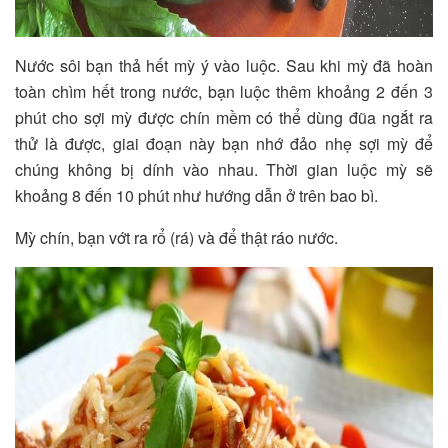
Nước sôi bạn thả hết mỳ ý vào luộc. Sau khi mỳ đã hoàn
toàn chìm hết trong nước, bạn luộc thêm khoảng 2 đến 3
phút cho sợi mỳ được chín mềm có thể dùng đũa ngắt ra
thử là được, giai đoạn này bạn nhớ đảo nhẹ sợi mỳ để
chúng không bị dính vào nhau. Thời gian luộc mỳ sẽ
khoảng 8 đến 10 phút như hướng dẫn ở trên bao bì.
Mỳ chín, bạn vớt ra rổ (rá) và để thật ráo nước.