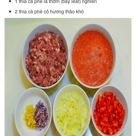
1 thìa cà phê lá thơm (bay leaf) nghiền
2 thìa cà phê cỏ hương thảo khô