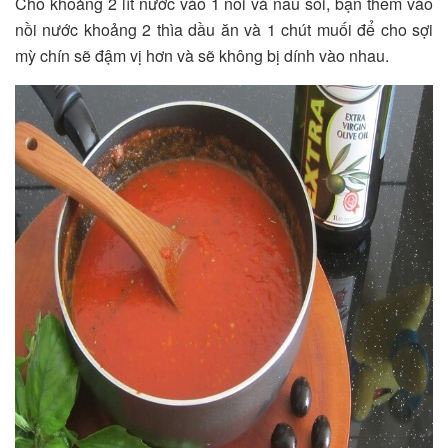
Cho khoảng 2 lít nước vào 1 nồi và nấu sôi, bạn thêm vào
nồi nước khoảng 2 thìa dầu ăn và 1 chút muối để cho sợi
mỳ chín sẽ đậm vị hơn và sẽ không bị dính vào nhau.