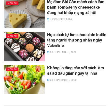
Mẹ đảm Sài Gòn mách cách làm
MÓN ÂU
bánh Tom&Jerry cheesecake
đang hot khắp mạng xã hội
1 OCTOBER, 2020
Học cách tự làm chocolate truffle
MÓN ÂU
tặng người thương nhân ngày
Valentine
23 SEPTEMBER, 2020
Không lo tăng cân với cách làm
MÓN ÂU
salad dầu giấm ngay tại nhà
23 SEPTEMBER, 2020