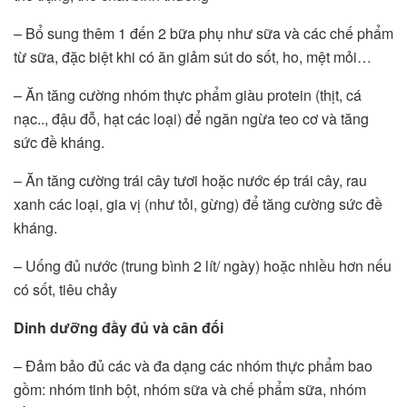
– Bổ sung thêm 1 đến 2 bữa phụ như sữa và các chế phẩm
từ sữa, đặc biệt khi có ăn giảm sút do sốt, ho, mệt mỏi…
– Ăn tăng cường nhóm thực phẩm giàu protein (thịt, cá
nạc.., đậu đỗ, hạt các loại) để ngăn ngừa teo cơ và tăng
sức đề kháng.
– Ăn tăng cường trái cây tươi hoặc nước ép trái cây, rau
xanh các loại, gia vị (như tỏi, gừng) để tăng cường sức đề
kháng.
– Uống đủ nước (trung bình 2 lít/ ngày) hoặc nhiều hơn nếu
có sốt, tiêu chảy
Dinh dưỡng đầy đủ và cân đối
– Đảm bảo đủ các và đa dạng các nhóm thực phẩm bao
gồm: nhóm tinh bột, nhóm sữa và chế phẩm sữa, nhóm