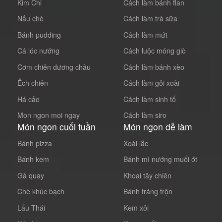
Kim Chi
Cách làm bánh flan
Nấu chè
Cách làm trà sữa
Bánh pudding
Cách làm mứt
Cá lóc nướng
Cách luộc móng giò
Cơm chiên dương châu
Cách làm bánh xèo
Ếch chiên
Cách làm gỏi xoài
Há cảo
Cách làm sinh tố
Mon ngon moi ngay
Cách làm siro
Món ngon cuối tuần
Món ngon dễ làm
Bánh pizza
Xoài lắc
Bánh kem
Bánh mì nướng muối ớt
Gà quay
Khoai tây chiên
Chè khúc bạch
Bánh tráng trộn
Lẩu Thái
Kem xôi