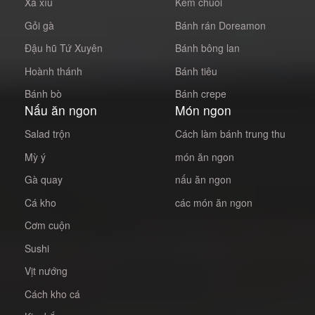
Xá xíu
Kem chuối
Gỏi gà
Bánh rán Doreamon
Đậu hũ Tứ Xuyên
Bánh bông lan
Hoành thánh
Bánh tiêu
Bánh bò
Bánh crepe
Nấu ăn ngon
Món ngon
Salad trộn
Cách làm bánh trung thu
Mỳ ý
món ăn ngon
Gà quay
nấu ăn ngon
Cá kho
các món ăn ngon
Cơm cuộn
Sushi
Vịt nướng
Cách kho cá