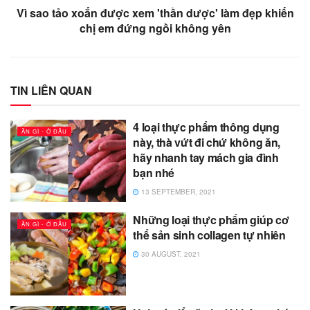
Vì sao tảo xoắn được xem 'thần dược' làm đẹp khiến
chị em đứng ngồi không yên
TIN LIÊN QUAN
4 loại thực phẩm thông dụng
ĂN GÌ - Ở ĐÂU
này, thà vứt đi chứ không ăn,
hãy nhanh tay mách gia đình
bạn nhé
13 SEPTEMBER, 2021
Những loại thực phẩm giúp cơ
ĂN GÌ - Ở ĐÂU
thể sản sinh collagen tự nhiên
30 AUGUST, 2021