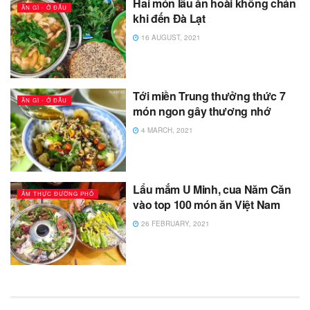
Hai món lẩu ăn hoài không chán
ĂN GÌ - Ở ĐÂU
khi đến Đà Lạt
16 AUGUST, 2021
Tới miền Trung thưởng thức 7
ĂN GÌ - Ở ĐÂU
món ngon gây thương nhớ
4 MARCH, 2021
Lẩu mắm U Minh, cua Năm Căn
ẨM THỰC ĐƯỜNG PHỐ
vào top 100 món ăn Việt Nam
26 FEBRUARY, 2021