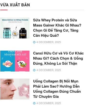
VỪA XUẤT BẢN
Sữa Whey Protein và Sữa
Mass Gainer Khác Gì Nhau?
Chọn Gì Để Tăng Cơ, Tăng
Cân Hiệu Quả?
4 DECEMBER, 2025
Canxi Hữu Cơ và Vô Cơ Khác
Nhau Gì? Cách Chọn & Uống
Đúng, Không Lo Sỏi Thận
4 DECEMBER, 2025
Uống Collagen Bị Nổi Mụn
Phải Làm Sao? Hướng Dẫn
Uống Collagen Đúng Chuẩn
Từ Chuyên Gia
4 DECEMBER, 2025