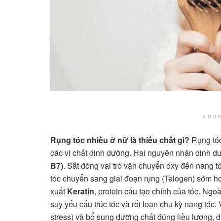
ADV
Rụng tóc nhiều ở nữ là thiếu chất gì?
Rụng tóc
các vi chất dinh dưỡng. Hai nguyên nhân dinh d
B7)
. Sắt đóng vai trò vận chuyển oxy đến nang tóc
tóc chuyển sang giai đoạn rụng (Telogen) sớm hơn.
xuất
Keratin
, protein cấu tạo chính của tóc. Ngoà
suy yếu cấu trúc tóc và rối loạn chu kỳ nang tóc.
stress) và bổ sung dưỡng chất đúng liều lượng, 