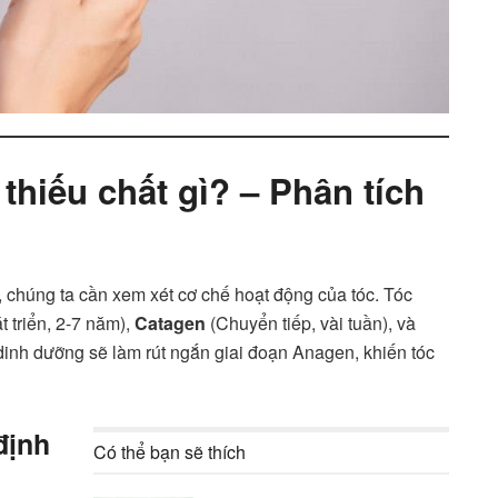
thiếu chất gì? – Phân tích
, chúng ta cần xem xét cơ chế hoạt động của tóc. Tóc
t triển, 2-7 năm),
Catagen
(Chuyển tiếp, vài tuần), và
dinh dưỡng sẽ làm rút ngắn giai đoạn Anagen, khiến tóc
 định
Có thể bạn sẽ thích