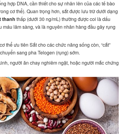
tổng hợp DNA, cần thiết cho sự nhân lên của các tế bào
rong cơ thể). Quan trọng hơn, sắt được lưu trữ dưới dạng
t thanh
thấp (dưới 30 ng/mL) thường được coi là dấu
hiếu máu lâm sàng, và là nguyên nhân hàng đầu gây rụng
, cơ thể ưu tiên Sắt cho các chức năng sống còn, “cắt”
 chuyển sang pha Telogen (rụng) sớm.
kinh, người ăn chay nghiêm ngặt, hoặc người mắc chứng