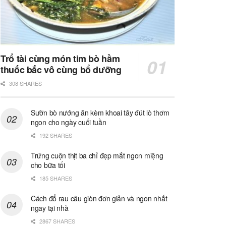
Trổ tài cùng món tim bò hầm
thuốc bắc vô cùng bổ dưỡng
308 SHARES
Sườn bò nướng ăn kèm khoai tây đút lò thơm
ngon cho ngày cuối tuần
192 SHARES
Trứng cuộn thịt ba chỉ đẹp mắt ngon miệng
cho bữa tối
185 SHARES
Cách đổ rau câu giòn đơn giản và ngon nhất
ngay tại nhà
2867 SHARES