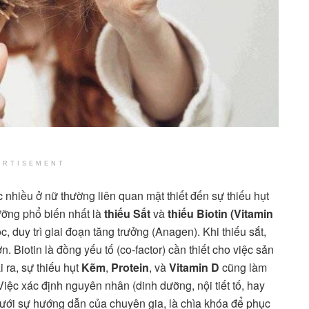
ERTISEMENT
 nhiều ở nữ thường liên quan mật thiết đến sự thiếu hụt
ưỡng phổ biến nhất là
thiếu Sắt
và
thiếu Biotin (Vitamin
, duy trì giai đoạn tăng trưởng (Anagen). Khi thiếu sắt,
 Biotin là đồng yếu tố (co-factor) cần thiết cho việc sản
i ra, sự thiếu hụt
Kẽm
,
Protein
, và
Vitamin D
cũng làm
 Việc xác định nguyên nhân (dinh dưỡng, nội tiết tố, hay
dưới sự hướng dẫn của chuyên gia, là chìa khóa để phục