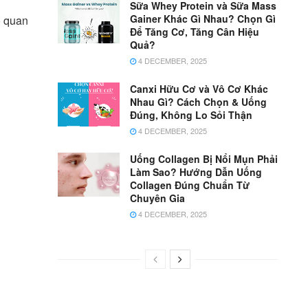
Sữa Whey Protein và Sữa Mass
Gainer Khác Gì Nhau? Chọn Gì
ố quan
Để Tăng Cơ, Tăng Cân Hiệu
Quả?
4 DECEMBER, 2025
Canxi Hữu Cơ và Vô Cơ Khác
Nhau Gì? Cách Chọn & Uống
Đúng, Không Lo Sỏi Thận
4 DECEMBER, 2025
Uống Collagen Bị Nổi Mụn Phải
Làm Sao? Hướng Dẫn Uống
Collagen Đúng Chuẩn Từ
Chuyên Gia
4 DECEMBER, 2025