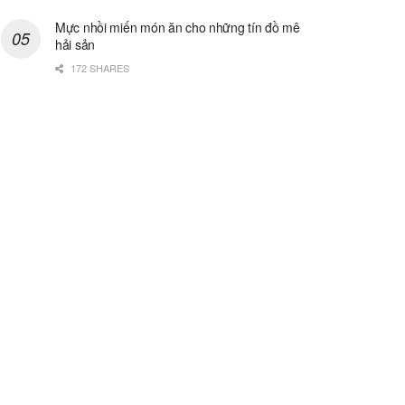
Mực nhồi miến món ăn cho những tín đồ mê
hải sản
172 SHARES