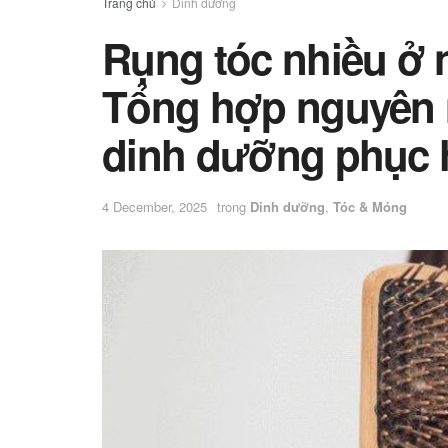
Trang chủ
Dinh dưỡng
Rụng tóc nhiều ở n
Tổng hợp nguyên 
dinh dưỡng phục 
4 December, 2025
trong
Dinh dưỡng
,
Tóc & Móng