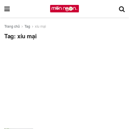
Trang chủ
Tag
xíu mại
Tag:
xíu mại