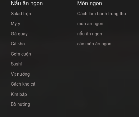
Nấu ăn ngon
Món ngon
Salad trộn
Cách làm bánh trung thu
Mỳ ý
món ăn ngon
Gà quay
nấu ăn ngon
Cá kho
các món ăn ngon
Cơm cuộn
Sushi
Vịt nướng
Cách kho cá
Kim bắp
Bò nướng