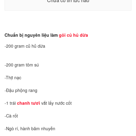
Chưa có tin tức nào
Chuẩn bị nguyên liệu làm
gỏi củ hủ dừa
-200 gram củ hủ dừa
-200 gram tôm sú
-Thịt nạc
-Đậu phộng rang
-1 trái
chanh tươi
vắt lấy nước cốt
-Cà rốt
-Ngò rí, hành băm nhuyễn