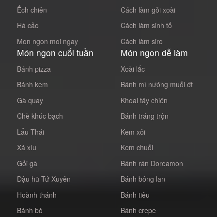
Ếch chiên
Cách làm gỏi xoài
Há cảo
Cách làm sinh tố
Mon ngon moi ngay
Cách làm siro
Món ngon cuối tuần
Món ngon dễ làm
Bánh pizza
Xoài lắc
Bánh kem
Bánh mì nướng muối ớt
Gà quay
Khoai tây chiên
Chè khúc bạch
Bánh tráng trộn
Lẩu Thái
Kem xôi
Xá xíu
Kem chuối
Gỏi gà
Bánh rán Doreamon
Đậu hũ Tứ Xuyên
Bánh bông lan
Hoành thánh
Bánh tiêu
Bánh bò
Bánh crepe