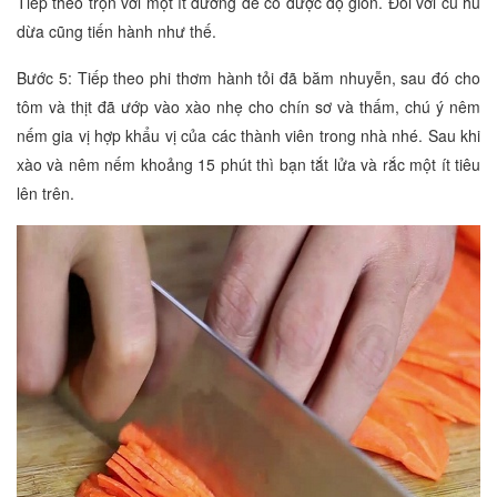
Tiếp theo trộn với một ít đường để có được độ giòn. Đối với củ hủ
dừa cũng tiến hành như thế.
Bước 5: Tiếp theo phi thơm hành tỏi đã băm nhuyễn, sau đó cho
tôm và thịt đã ướp vào xào nhẹ cho chín sơ và thấm, chú ý nêm
nếm gia vị hợp khẩu vị của các thành viên trong nhà nhé. Sau khi
xào và nêm nếm khoảng 15 phút thì bạn tắt lửa và rắc một ít tiêu
lên trên.