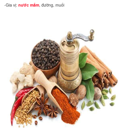
-Gia vị:
nước mắm
, đường, muối