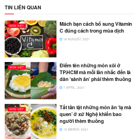
TIN LIÊN QUAN
Mách bạn cách bổ sung Vitamin
MÓN VIỆT
C đúng cách trong mùa dịch
18 AUGUST, 2021
Điểm tên những món xôi ở
MÓN VIỆT
TP.HCM mà mỗi lần nhắc đến là
dân ‘sành ăn’ phải thèm thuồng
7 APRIL, 2021
Tất tần tật những món ăn ‘lạ mà
MÓN VIỆT
quen’ ở xứ Nghệ khiến bao
người thèm thuồng
15 MARCH, 2021