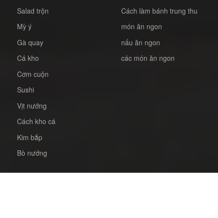
Salad trộn
Cách làm bánh trung thu
Mỳ ý
món ăn ngon
Gà quay
nấu ăn ngon
Cá kho
các món ăn ngon
Cơm cuộn
Sushi
Vịt nướng
Cách kho cá
Kim bắp
Bò nướng