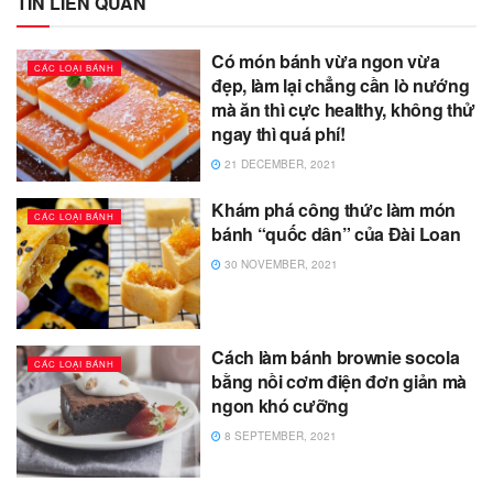
TIN LIÊN QUAN
Có món bánh vừa ngon vừa
CÁC LOẠI BÁNH
đẹp, làm lại chẳng cần lò nướng
mà ăn thì cực healthy, không thử
ngay thì quá phí!
21 DECEMBER, 2021
Khám phá công thức làm món
CÁC LOẠI BÁNH
bánh “quốc dân” của Đài Loan
30 NOVEMBER, 2021
Cách làm bánh brownie socola
CÁC LOẠI BÁNH
bằng nồi cơm điện đơn giản mà
ngon khó cưỡng
8 SEPTEMBER, 2021