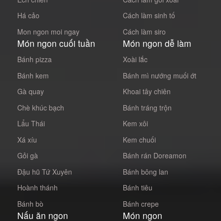
Há cảo
Cách làm sinh tố
Mon ngon moi ngay
Cách làm siro
Món ngon cuối tuần
Món ngon dễ làm
Bánh pizza
Xoài lắc
Bánh kem
Bánh mì nướng muối ớt
Gà quay
Khoai tây chiên
Chè khúc bạch
Bánh tráng trộn
Lẩu Thái
Kem xôi
Xá xíu
Kem chuối
Gỏi gà
Bánh rán Doreamon
Đậu hũ Tứ Xuyên
Bánh bông lan
Hoành thánh
Bánh tiêu
Bánh bò
Bánh crepe
Nấu ăn ngon
Món ngon