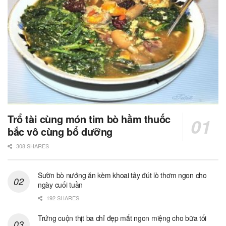
Trổ tài cùng món tim bò hầm thuốc
bắc vô cùng bổ dưỡng
308 SHARES
Sườn bò nướng ăn kèm khoai tây đút lò thơm ngon cho
ngày cuối tuần
192 SHARES
Trứng cuộn thịt ba chỉ đẹp mắt ngon miệng cho bữa tối