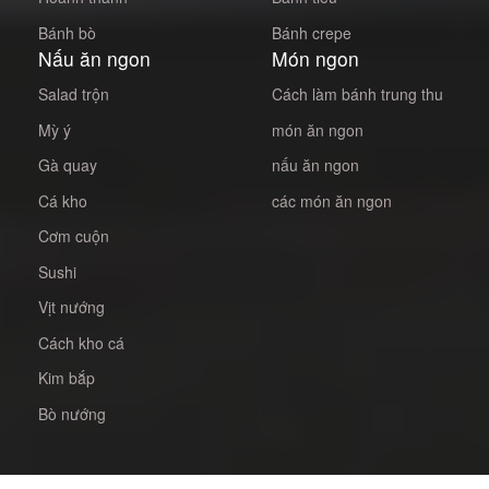
Bánh bò
Bánh crepe
Nấu ăn ngon
Món ngon
Salad trộn
Cách làm bánh trung thu
Mỳ ý
món ăn ngon
Gà quay
nấu ăn ngon
Cá kho
các món ăn ngon
Cơm cuộn
Sushi
Vịt nướng
Cách kho cá
Kim bắp
Bò nướng