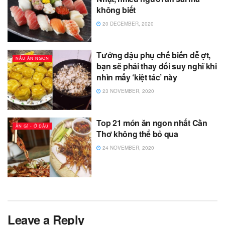
không biết
20 DECEMBER, 2020
Tưởng đậu phụ chế biến dễ ợt,
NẤU ĂN NGON
bạn sẽ phải thay đổi suy nghĩ khi
nhìn mấy ‘kiệt tác’ này
23 NOVEMBER, 2020
Top 21 món ăn ngon nhất Cần
ĂN GÌ - Ở ĐÂU
Thơ không thể bỏ qua
24 NOVEMBER, 2020
Leave a Reply