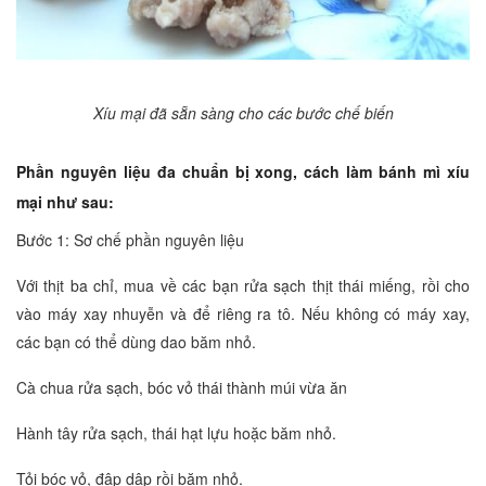
Xíu mại đã sẵn sàng cho các bước chế biến
Phần nguyên liệu đa chuẩn bị xong, cách làm bánh mì xíu
mại như sau:
Bước 1: Sơ chế phần nguyên liệu
Với thịt ba chỉ, mua về các bạn rửa sạch thịt thái miếng, rồi cho
vào máy xay nhuyễn và để riêng ra tô. Nếu không có máy xay,
các bạn có thể dùng dao băm nhỏ.
Cà chua rửa sạch, bóc vỏ thái thành múi vừa ăn
Hành tây rửa sạch, thái hạt lựu hoặc băm nhỏ.
Tỏi bóc vỏ, đập dập rồi băm nhỏ.