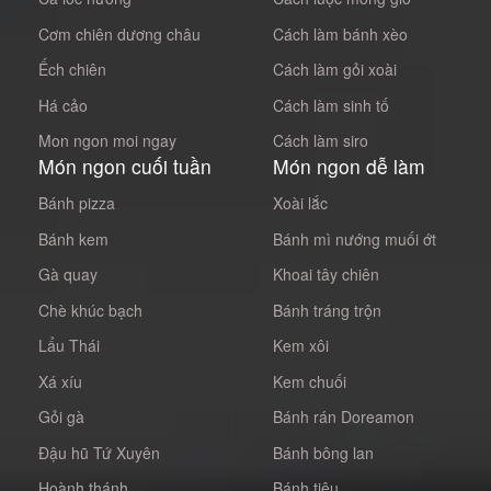
Cơm chiên dương châu
Cách làm bánh xèo
Ếch chiên
Cách làm gỏi xoài
Há cảo
Cách làm sinh tố
Mon ngon moi ngay
Cách làm siro
Món ngon cuối tuần
Món ngon dễ làm
Bánh pizza
Xoài lắc
Bánh kem
Bánh mì nướng muối ớt
Gà quay
Khoai tây chiên
Chè khúc bạch
Bánh tráng trộn
Lẩu Thái
Kem xôi
Xá xíu
Kem chuối
Gỏi gà
Bánh rán Doreamon
Đậu hũ Tứ Xuyên
Bánh bông lan
Hoành thánh
Bánh tiêu