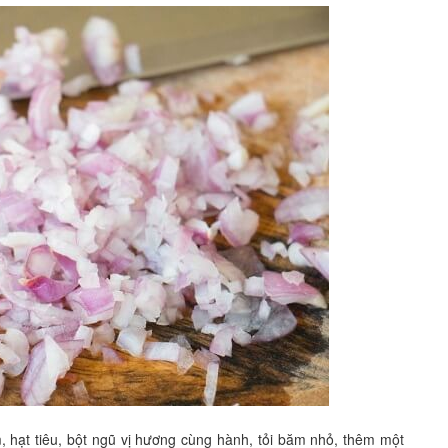
, hạt tiêu, bột ngũ vị hương cùng hành, tỏi băm nhỏ, thêm một