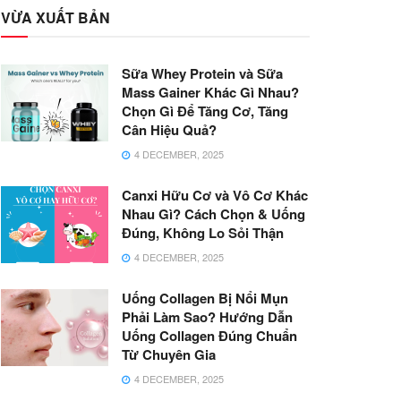
VỪA XUẤT BẢN
Sữa Whey Protein và Sữa
Mass Gainer Khác Gì Nhau?
Chọn Gì Để Tăng Cơ, Tăng
Cân Hiệu Quả?
4 DECEMBER, 2025
Canxi Hữu Cơ và Vô Cơ Khác
Nhau Gì? Cách Chọn & Uống
Đúng, Không Lo Sỏi Thận
4 DECEMBER, 2025
Uống Collagen Bị Nổi Mụn
Phải Làm Sao? Hướng Dẫn
Uống Collagen Đúng Chuẩn
Từ Chuyên Gia
4 DECEMBER, 2025