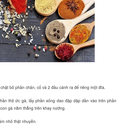
o chặt bỏ phần chân, cổ và 2 đầu cánh ra để riêng một đĩa.
hần thịt ức gà, lấy phần sống dao đập dập dần vào trên phần
 con gà nằm thẳng trên khay nướng.
băm nhỏ thật nhuyễn.