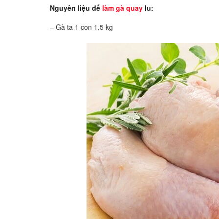
Nguyên liệu để
làm gà quay
lu:
– Gà ta 1 con 1.5 kg