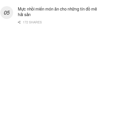
Mực nhồi miến món ăn cho những tín đồ mê
hải sản
172 SHARES