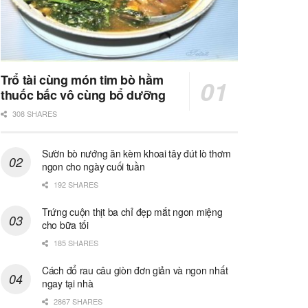
Trổ tài cùng món tim bò hầm
thuốc bắc vô cùng bổ dưỡng
308 SHARES
Sườn bò nướng ăn kèm khoai tây đút lò thơm
ngon cho ngày cuối tuần
192 SHARES
Trứng cuộn thịt ba chỉ đẹp mắt ngon miệng
cho bữa tối
185 SHARES
Cách đổ rau câu giòn đơn giản và ngon nhất
ngay tại nhà
2867 SHARES