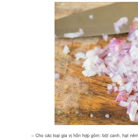
– Cho các loại gia vị hỗn hợp gồm: bột canh, hạt nêm