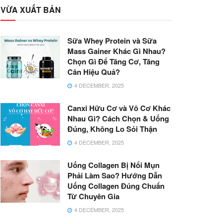
VỪA XUẤT BẢN
Sữa Whey Protein và Sữa
Mass Gainer Khác Gì Nhau?
Chọn Gì Để Tăng Cơ, Tăng
Cân Hiệu Quả?
4 DECEMBER, 2025
Canxi Hữu Cơ và Vô Cơ Khác
Nhau Gì? Cách Chọn & Uống
Đúng, Không Lo Sỏi Thận
4 DECEMBER, 2025
Uống Collagen Bị Nổi Mụn
Phải Làm Sao? Hướng Dẫn
Uống Collagen Đúng Chuẩn
Từ Chuyên Gia
4 DECEMBER, 2025