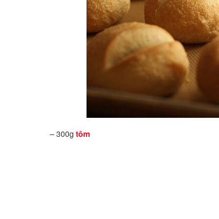
– 300g
tôm