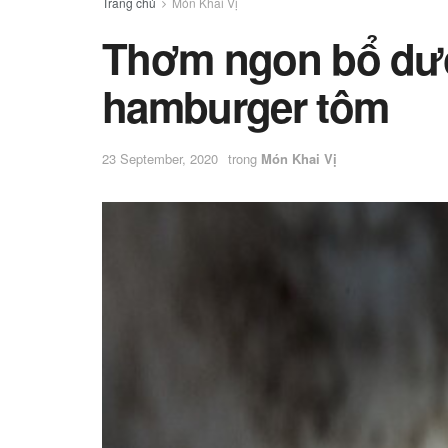
Trang chủ
Món Khai Vị
Thơm ngon bổ dưỡ
hamburger tôm
23 September, 2020
trong
Món Khai Vị