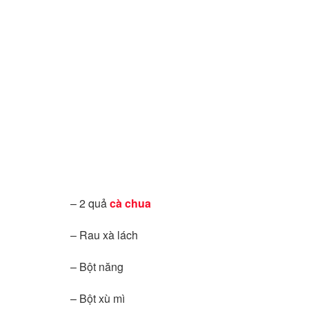
– 2 quả
cà chua
– Rau xà lách
– Bột năng
– Bột xù mì