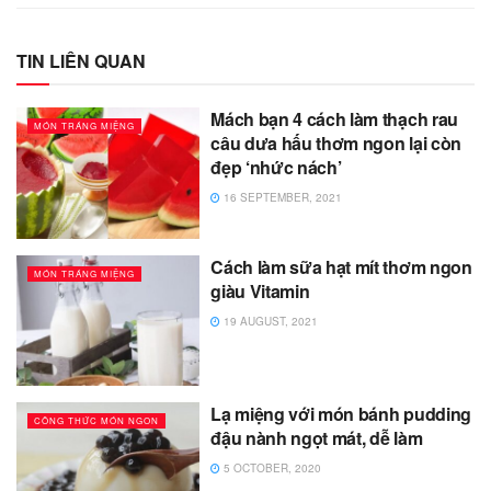
TIN LIÊN QUAN
Mách bạn 4 cách làm thạch rau
MÓN TRÁNG MIỆNG
câu dưa hấu thơm ngon lại còn
đẹp ‘nhức nách’
16 SEPTEMBER, 2021
Cách làm sữa hạt mít thơm ngon
MÓN TRÁNG MIỆNG
giàu Vitamin
19 AUGUST, 2021
Lạ miệng với món bánh pudding
CÔNG THỨC MÓN NGON
đậu nành ngọt mát, dễ làm
5 OCTOBER, 2020