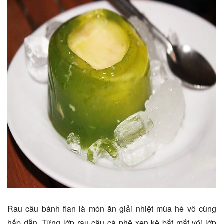
Rau câu bánh flan là món ăn giải nhiệt mùa hè vô cùng
hấp dẫn. Từng lớp rau câu cà phê xen kẽ bắt mắt với lớp