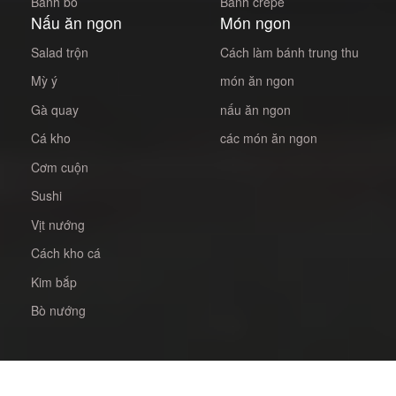
Bánh bò
Bánh crepe
Nấu ăn ngon
Món ngon
Salad trộn
Cách làm bánh trung thu
Mỳ ý
món ăn ngon
Gà quay
nấu ăn ngon
Cá kho
các món ăn ngon
Cơm cuộn
Sushi
Vịt nướng
Cách kho cá
Kim bắp
Bò nướng