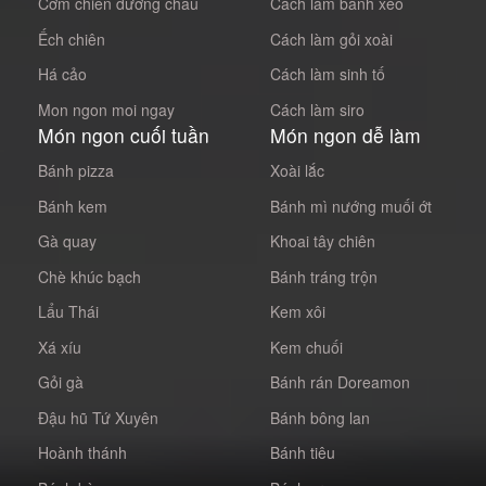
Cơm chiên dương châu
Cách làm bánh xèo
Ếch chiên
Cách làm gỏi xoài
Há cảo
Cách làm sinh tố
Mon ngon moi ngay
Cách làm siro
Món ngon cuối tuần
Món ngon dễ làm
Bánh pizza
Xoài lắc
Bánh kem
Bánh mì nướng muối ớt
Gà quay
Khoai tây chiên
Chè khúc bạch
Bánh tráng trộn
Lẩu Thái
Kem xôi
Xá xíu
Kem chuối
Gỏi gà
Bánh rán Doreamon
Đậu hũ Tứ Xuyên
Bánh bông lan
Hoành thánh
Bánh tiêu