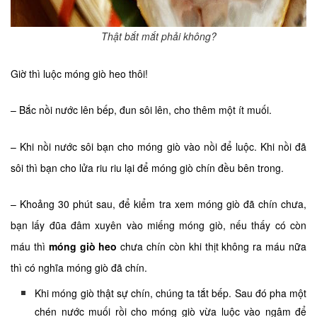
Thật bắt mắt phải không?
Giờ thì luộc móng giò heo thôi!
– Bắc nồi nước lên bếp, đun sôi lên, cho thêm một ít muối.
– Khi nồi nước sôi bạn cho móng giò vào nồi để luộc. Khi nồi đã
sôi thì bạn cho lửa riu riu lại để móng giò chín đều bên trong.
– Khoảng 30 phút sau, để kiểm tra xem móng giò đã chín chưa,
bạn lấy đũa đâm xuyên vào miếng móng giò, nếu thấy có còn
máu thì
móng giò heo
chưa chín còn khi thịt không ra máu nữa
thì có nghĩa móng giò đã chín.
Khi móng giò thật sự chín, chúng ta tắt bếp. Sau đó pha một
chén nước muối rồi cho móng giò vừa luộc vào ngâm để