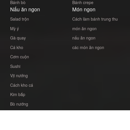
Bánh bò
Bánh crepe
Nấu ăn ngon
Món ngon
Salad trộn
Cách làm bánh trung thu
Mỳ ý
món ăn ngon
Gà quay
nấu ăn ngon
Cá kho
các món ăn ngon
Cơm cuộn
Sushi
Vịt nướng
Cách kho cá
Kim bắp
Bò nướng