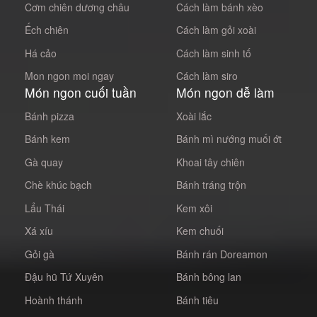
Cơm chiên dương châu
Cách làm bánh xèo
Ếch chiên
Cách làm gỏi xoài
Há cảo
Cách làm sinh tố
Mon ngon moi ngay
Cách làm siro
Món ngon cuối tuần
Món ngon dễ làm
Bánh pizza
Xoài lắc
Bánh kem
Bánh mì nướng muối ớt
Gà quay
Khoai tây chiên
Chè khúc bạch
Bánh tráng trộn
Lẩu Thái
Kem xôi
Xá xíu
Kem chuối
Gỏi gà
Bánh rán Doreamon
Đậu hũ Tứ Xuyên
Bánh bông lan
Hoành thánh
Bánh tiêu