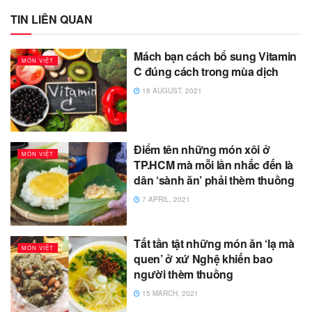
TIN LIÊN QUAN
Mách bạn cách bổ sung Vitamin
MÓN VIỆT
C đúng cách trong mùa dịch
18 AUGUST, 2021
Điểm tên những món xôi ở
MÓN VIỆT
TP.HCM mà mỗi lần nhắc đến là
dân ‘sành ăn’ phải thèm thuồng
7 APRIL, 2021
Tất tần tật những món ăn ‘lạ mà
MÓN VIỆT
quen’ ở xứ Nghệ khiến bao
người thèm thuồng
15 MARCH, 2021