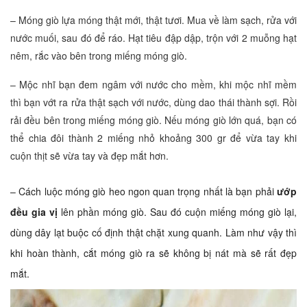
– Móng giò lựa móng thật mới, thật tươi. Mua về làm sạch, rửa với
nước muối, sau đó để ráo. Hạt tiêu đập dập, trộn với 2 muỗng hạt
nêm, rắc vào bên trong miếng móng giò.
– Mộc nhĩ bạn đem ngâm với nước cho mềm, khi mộc nhĩ mềm
thì bạn vớt ra rửa thật sạch với nước, dùng dao thái thành sợi. Rồi
rải đều bên trong miếng móng giò. Nếu móng giò lớn quá, bạn có
thể chia đôi thành 2 miếng nhỏ khoảng 300 gr để vừa tay khi
cuộn thịt sẽ vừa tay và đẹp mắt hơn.
– Cách luộc móng giò heo ngon quan trọng nhất là bạn phải
ướp
đều gia vị
lên phần móng giò. Sau đó cuộn miếng móng giò lại,
dùng dây lạt buộc cố định thật chặt xung quanh. Làm như vậy thì
khi hoàn thành, cắt móng giò ra sẽ không bị nát mà sẽ rất đẹp
mắt.