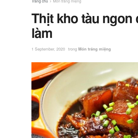
Trang chủ
Món tráng miệng
Thịt kho tàu ngon
làm
1 September, 2020
trong
Món tráng miệng