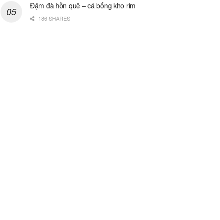
Đậm đà hồn quê – cá bống kho rim
186 SHARES