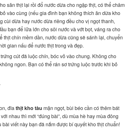
ho săn thịt lại rồi đổ nước dừa cho ngập thịt, có thể châm
 bỏ vào cùng (nếu gia đình bạn không thích ăn dừa kho
ùng cùi dừa hay nước dừa riêng đều cho vị ngọt thanh,
ầu bạn để lửa lớn cho sôi nước và vớt bọt, váng ra cho
 để thịt chín mềm dần, nước dừa cũng sẽ sánh lại, chuyển
ời gian nấu để nước thịt trong và đẹp.
c trứng cút đã luộc chín, bóc vỏ vào chung. Không cho
 không ngon. Bạn có thể rán sơ trứng luộc trước khi bỏ
.
on, đĩa
thịt kho tàu
mặn ngọt, bùi béo cần có thêm bát
 với nhau thì mới “đúng bài”, dù mùa hè hay mùa đông
u bài viết này bạn đã nắm được bí quyết kho thịt chuẩn!