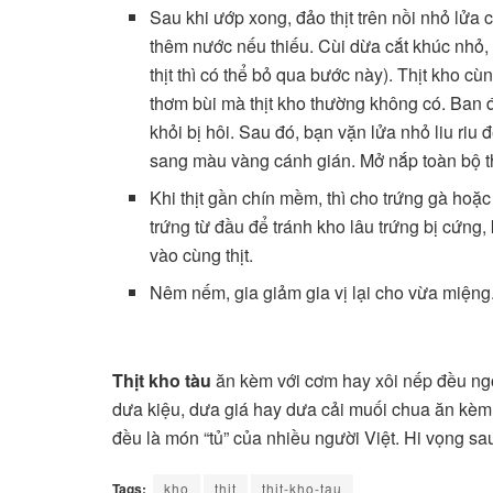
Sau khi ướp xong, đảo thịt trên nồi nhỏ lửa c
thêm nước nếu thiếu. Cùi dừa cắt khúc nhỏ,
thịt thì có thể bỏ qua bước này). Thịt kho c
thơm bùi mà thịt kho thường không có. Ban đ
khỏi bị hôi. Sau đó, bạn vặn lửa nhỏ liu riu
sang màu vàng cánh gián. Mở nắp toàn bộ th
Khi thịt gần chín mềm, thì cho trứng gà hoặ
trứng từ đầu để tránh kho lâu trứng bị cứng,
vào cùng thịt.
Nêm nếm, gia giảm gia vị lại cho vừa miệng
Thịt kho tàu
ăn kèm với cơm hay xôi nếp đều ng
dưa kiệu, dưa giá hay dưa cải muối chua ăn kèm
đều là món “tủ” của nhiều người Việt. Hi vọng sa
Tags:
kho
thit
thit-kho-tau