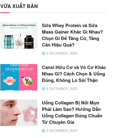
VỪA XUẤT BẢN
Sữa Whey Protein và Sữa
Mass Gainer Khác Gì Nhau?
Chọn Gì Để Tăng Cơ, Tăng
Cân Hiệu Quả?
4 DECEMBER, 2025
Canxi Hữu Cơ và Vô Cơ Khác
Nhau Gì? Cách Chọn & Uống
Đúng, Không Lo Sỏi Thận
4 DECEMBER, 2025
Uống Collagen Bị Nổi Mụn
Phải Làm Sao? Hướng Dẫn
Uống Collagen Đúng Chuẩn
Từ Chuyên Gia
4 DECEMBER, 2025