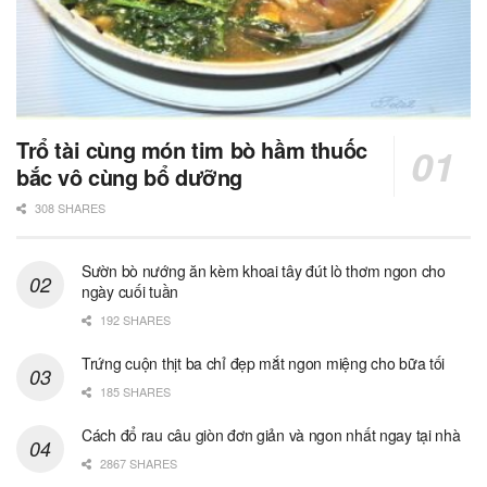
Trổ tài cùng món tim bò hầm thuốc
bắc vô cùng bổ dưỡng
308 SHARES
Sườn bò nướng ăn kèm khoai tây đút lò thơm ngon cho
ngày cuối tuần
192 SHARES
Trứng cuộn thịt ba chỉ đẹp mắt ngon miệng cho bữa tối
185 SHARES
Cách đổ rau câu giòn đơn giản và ngon nhất ngay tại nhà
2867 SHARES