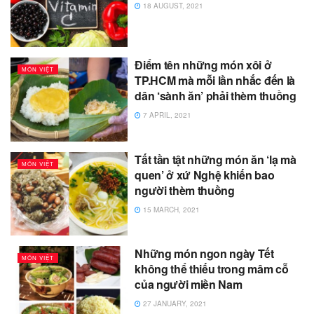
18 AUGUST, 2021
Điểm tên những món xôi ở
MÓN VIỆT
TP.HCM mà mỗi lần nhắc đến là
dân ‘sành ăn’ phải thèm thuồng
7 APRIL, 2021
Tất tần tật những món ăn ‘lạ mà
MÓN VIỆT
quen’ ở xứ Nghệ khiến bao
người thèm thuồng
15 MARCH, 2021
Những món ngon ngày Tết
MÓN VIỆT
không thể thiếu trong mâm cỗ
của người miền Nam
27 JANUARY, 2021