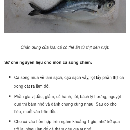
Chân dung của loại cá có thể ăn từ thịt đến ruột.
Sơ chê nguyên liệu cho món cá sòng chiên:
Cá sòng mua về làm sạch, cạo sạch vảy, lột lấy phần thịt cá
xong cắt ra làm đôi.
Phần gia vị dầu, giấm, củ hành, tỏi, bách lý hương, nguyệt
quế thì bằm nhỏ và đánh chung cùng nhau. Sau đó cho
tiêu, muối vào trộn đều.
Cho cá vào hỗn hợp trên ngâm khoảng 1 giờ, nhớ trở qua
trở lại nhiều lần để cá thấm đều gia vị nhé.