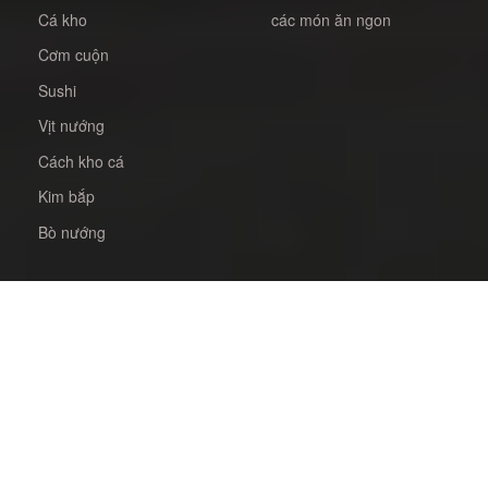
Cá kho
các món ăn ngon
Cơm cuộn
Sushi
Vịt nướng
Cách kho cá
Kim bắp
Bò nướng