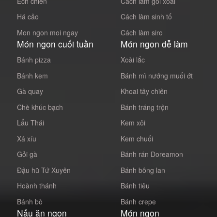
Ếch chiên
Cách làm gỏi xoài
Há cảo
Cách làm sinh tố
Mon ngon moi ngay
Cách làm siro
Món ngon cuối tuần
Món ngon dễ làm
Bánh pizza
Xoài lắc
Bánh kem
Bánh mì nướng muối ớt
Gà quay
Khoai tây chiên
Chè khúc bạch
Bánh tráng trộn
Lẩu Thái
Kem xôi
Xá xíu
Kem chuối
Gỏi gà
Bánh rán Doreamon
Đậu hũ Tứ Xuyên
Bánh bông lan
Hoành thánh
Bánh tiêu
Bánh bò
Bánh crepe
Nấu ăn ngon
Món ngon