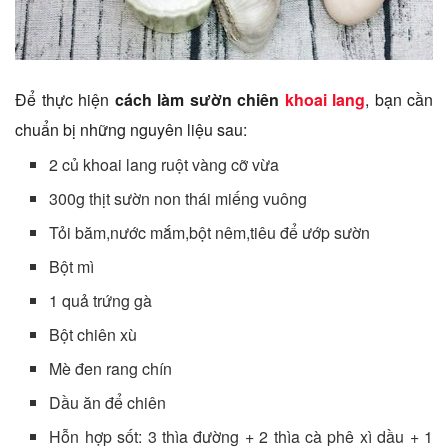
Để thực hiện
cách làm sườn chiên
khoai lang
, bạn cần
chuẩn bị những nguyên liệu sau:
2 củ khoai lang ruột vàng cỡ vừa
300g thịt sườn non thái miếng vuông
Tỏi băm,nước mắm,bột nêm,tiêu để ướp sườn
Bột mì
1 quả trứng gà
Bột chiên xù
Mè đen rang chín
Dầu ăn để chiên
Hỗn hợp sốt: 3 thìa đường + 2 thìa cà phê xì dầu + 1