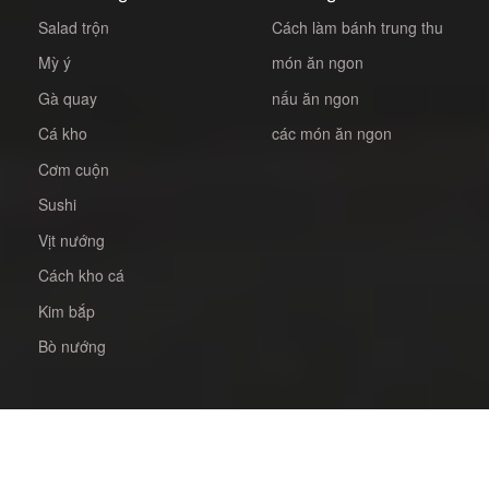
Salad trộn
Cách làm bánh trung thu
Mỳ ý
món ăn ngon
Gà quay
nấu ăn ngon
Cá kho
các món ăn ngon
Cơm cuộn
Sushi
Vịt nướng
Cách kho cá
Kim bắp
Bò nướng