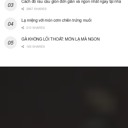
Cách đổ rau câu giòn đơn giản và ngon nhất ngay tại nhà
2867 SHARES
Lạ miệng với món cơm chiên trứng muối
210 SHARES
GÀ KHÔNG LỐI THOÁT: MÓN LẠ MÀ NGON
163 SHARES