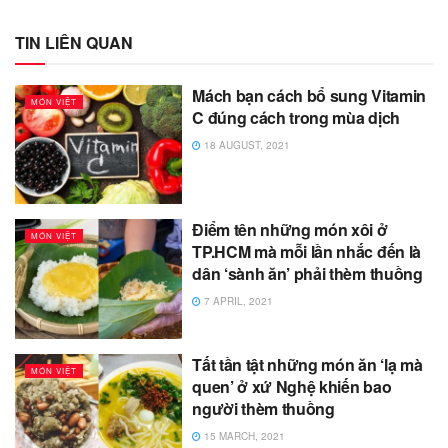
TIN LIÊN QUAN
Mách bạn cách bổ sung Vitamin
MÓN VIỆT
C đúng cách trong mùa dịch
18 AUGUST, 2021
Điểm tên những món xôi ở
MÓN VIỆT
TP.HCM mà mỗi lần nhắc đến là
dân ‘sành ăn’ phải thèm thuồng
7 APRIL, 2021
Tất tần tật những món ăn ‘lạ mà
MÓN VIỆT
quen’ ở xứ Nghệ khiến bao
người thèm thuồng
15 MARCH, 2021