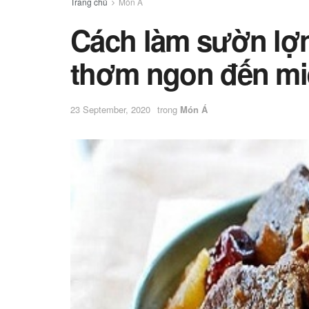
Trang chủ
Món Á
Cách làm sườn lợn
thơm ngon đến mi
23 September, 2020
trong
Món Á