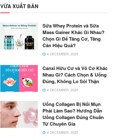
VỪA XUẤT BẢN
Sữa Whey Protein và Sữa
Mass Gainer Khác Gì Nhau?
Chọn Gì Để Tăng Cơ, Tăng
Cân Hiệu Quả?
4 DECEMBER, 2025
Canxi Hữu Cơ và Vô Cơ Khác
Nhau Gì? Cách Chọn & Uống
Đúng, Không Lo Sỏi Thận
4 DECEMBER, 2025
Uống Collagen Bị Nổi Mụn
Phải Làm Sao? Hướng Dẫn
Uống Collagen Đúng Chuẩn
Từ Chuyên Gia
4 DECEMBER, 2025