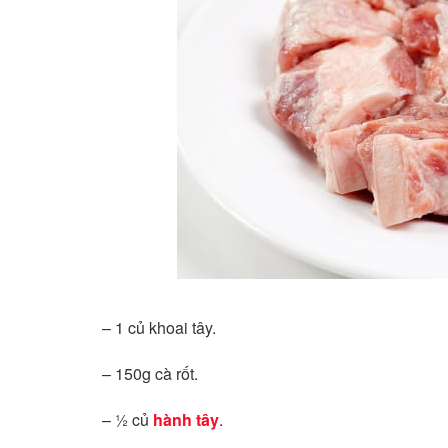
– 1 củ khoai tây.
– 150g cà rốt.
– ½ củ
hành tây
.