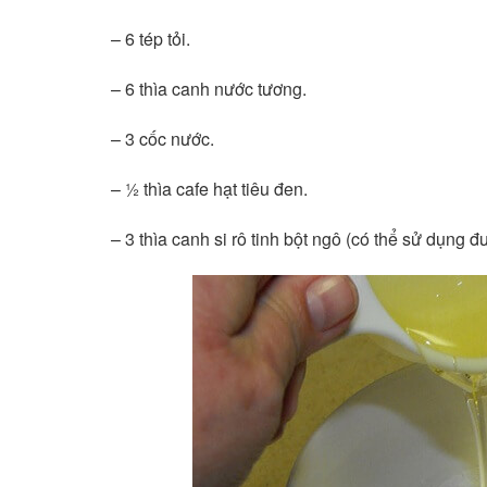
– 6 tép tỏi.
– 6 thìa canh nước tương.
– 3 cốc nước.
– ½ thìa cafe hạt tiêu đen.
– 3 thìa canh si rô tinh bột ngô (có thể sử dụng 