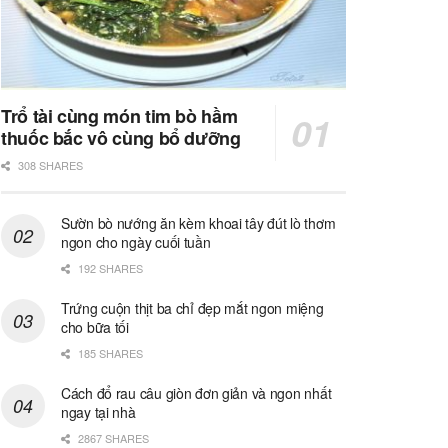
Trổ tài cùng món tim bò hầm
thuốc bắc vô cùng bổ dưỡng
308 SHARES
Sườn bò nướng ăn kèm khoai tây đút lò thơm
ngon cho ngày cuối tuần
192 SHARES
Trứng cuộn thịt ba chỉ đẹp mắt ngon miệng
cho bữa tối
185 SHARES
Cách đổ rau câu giòn đơn giản và ngon nhất
ngay tại nhà
2867 SHARES