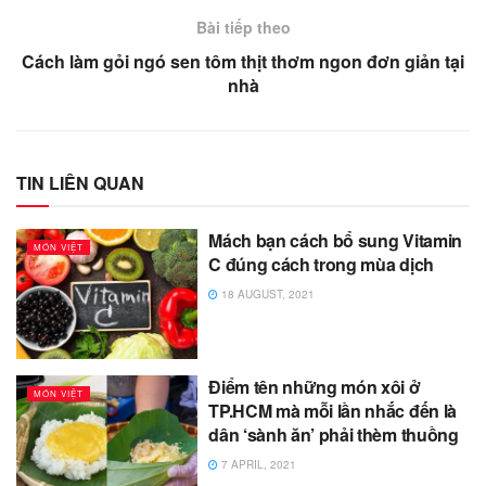
Bài tiếp theo
Cách làm gỏi ngó sen tôm thịt thơm ngon đơn giản tại
nhà
TIN LIÊN QUAN
Mách bạn cách bổ sung Vitamin
MÓN VIỆT
C đúng cách trong mùa dịch
18 AUGUST, 2021
Điểm tên những món xôi ở
MÓN VIỆT
TP.HCM mà mỗi lần nhắc đến là
dân ‘sành ăn’ phải thèm thuồng
7 APRIL, 2021