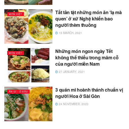
Tất tần tật những món ăn ‘lạ mà
MÓN VIỆT
quen’ ở xứ Nghệ khiến bao
người thèm thuồng
15 MARCH, 2021
Những món ngon ngày Tết
MÓN VIỆT
không thể thiếu trong mâm cỗ
của người miền Nam
27 JANUARY, 2021
3 quán mì hoành thánh chuẩn vị
ĂN GÌ - Ở ĐÂU
người Hoa ở Sài Gòn
24 NOVEMBER, 2020