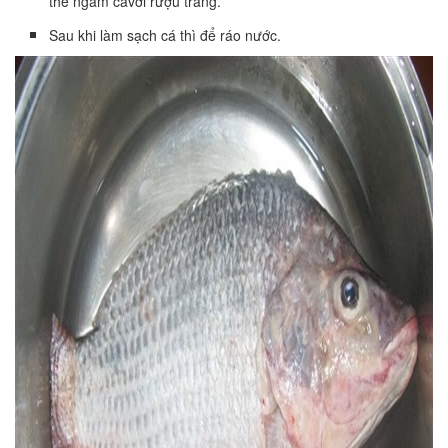
thể ngâm cávới rượu trắng.
Sau khi làm sạch cá thì để ráo nước.