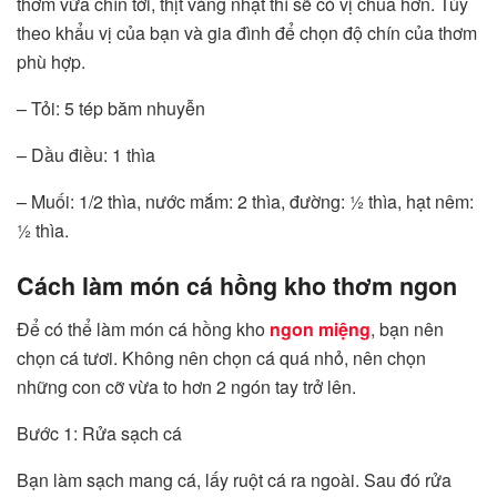
thơm vừa chín tới, thịt vàng nhạt thì sẽ có vị chua hơn. Tùy
theo khẩu vị của bạn và gia đình để chọn độ chín của thơm
phù hợp.
– Tỏi: 5 tép băm nhuyễn
– Dầu điều: 1 thìa
– Muối: 1/2 thìa, nước mắm: 2 thìa, đường: ½ thìa, hạt nêm:
½ thìa.
Cách làm món cá hồng kho thơm ngon
Để có thể làm món cá hồng kho
ngon miệng
, bạn nên
chọn cá tươi. Không nên chọn cá quá nhỏ, nên chọn
những con cỡ vừa to hơn 2 ngón tay trở lên.
Bước 1: Rửa sạch cá
Bạn làm sạch mang cá, lấy ruột cá ra ngoài. Sau đó rửa