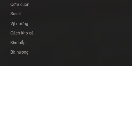
Cơm cuộn
Sushi
Vịt nướng
Cách kho cá
Kim bắp
Bò nướng