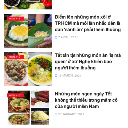
Điểm tên những món xôi ở
MÓN VIỆT
TP.HCM mà mỗi lần nhắc đến là
dân ‘sành ăn’ phải thèm thuồng
7 APRIL, 2021
Tất tần tật những món ăn ‘lạ mà
MÓN VIỆT
quen’ ở xứ Nghệ khiến bao
người thèm thuồng
15 MARCH, 2021
Những món ngon ngày Tết
MÓN VIỆT
không thể thiếu trong mâm cỗ
của người miền Nam
27 JANUARY, 2021