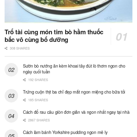
Trổ tài cùng món tim bò hầm thuốc
bắc vô cùng bổ dưỡng
308 SHARES
Sườn bò nướng ăn kèm khoai tây đút lò thơm ngon cho
ngày cuối tuần
192 SHARES
Trứng cuộn thịt ba chỉ đẹp mắt ngon miệng cho bữa tối
185 SHARES
Cách đổ rau câu giòn đơn giản và ngon nhất ngay tại nhà
2867 SHARES
Cách làm bánh Yorkshire pudding ngon mê ly