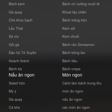
Bánh kem
Bánh mì nướng muối ớt
Gà quay
Khoai tây chiên
Chè khúc bạch
Bánh tráng trộn
Lẩu Thái
Kem xôi
Xá xíu
Kem chuối
Gỏi gà
Bánh rán Doreamon
Đậu hũ Tứ Xuyên
Bánh bông lan
Hoành thánh
Bánh tiêu
Bánh bò
Bánh crepe
Nấu ăn ngon
Món ngon
Salad trộn
Cách làm bánh trung thu
Mỳ ý
món ăn ngon
Gà quay
nấu ăn ngon
Cá kho
các món ăn ngon